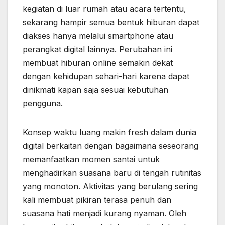
kegiatan di luar rumah atau acara tertentu,
sekarang hampir semua bentuk hiburan dapat
diakses hanya melalui smartphone atau
perangkat digital lainnya. Perubahan ini
membuat hiburan online semakin dekat
dengan kehidupan sehari-hari karena dapat
dinikmati kapan saja sesuai kebutuhan
pengguna.
Konsep waktu luang makin fresh dalam dunia
digital berkaitan dengan bagaimana seseorang
memanfaatkan momen santai untuk
menghadirkan suasana baru di tengah rutinitas
yang monoton. Aktivitas yang berulang sering
kali membuat pikiran terasa penuh dan
suasana hati menjadi kurang nyaman. Oleh