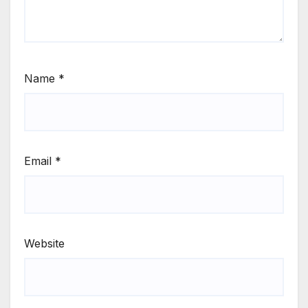
Name
*
Email
*
Website