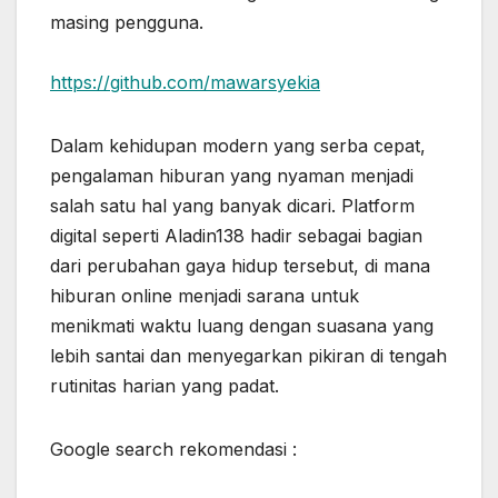
masing pengguna.
https://github.com/mawarsyekia
Dalam kehidupan modern yang serba cepat,
pengalaman hiburan yang nyaman menjadi
salah satu hal yang banyak dicari. Platform
digital seperti Aladin138 hadir sebagai bagian
dari perubahan gaya hidup tersebut, di mana
hiburan online menjadi sarana untuk
menikmati waktu luang dengan suasana yang
lebih santai dan menyegarkan pikiran di tengah
rutinitas harian yang padat.
Google search rekomendasi :