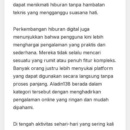
dapat menikmati hiburan tanpa hambatan
teknis yang mengganggu suasana hati.
Perkembangan hiburan digital juga
menunjukkan bahwa pengguna kini lebih
menghargai pengalaman yang praktis dan
sederhana. Mereka tidak selalu mencari
sesuatu yang rumit atau penuh fitur kompleks.
Banyak orang justru lebih menyukai platform
yang dapat digunakan secara langsung tanpa
proses panjang. Aladin138 berada dalam
kategori tersebut dengan menghadirkan
pengalaman online yang ringan dan mudah
dipahami.
Di tengah aktivitas sehari-hari yang sering kali