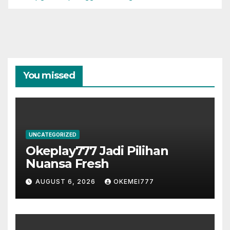
You missed
UNCATEGORIZED
Okeplay777 Jadi Pilihan
Nuansa Fresh
AUGUST 6, 2026
OKEMEI777