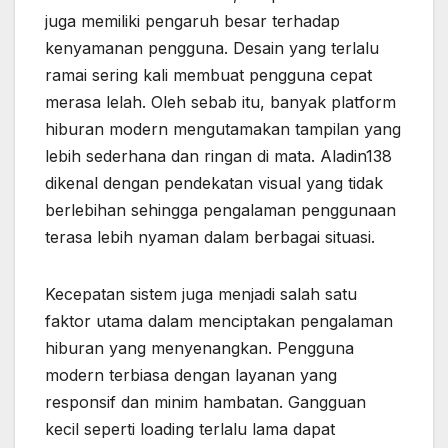
juga memiliki pengaruh besar terhadap
kenyamanan pengguna. Desain yang terlalu
ramai sering kali membuat pengguna cepat
merasa lelah. Oleh sebab itu, banyak platform
hiburan modern mengutamakan tampilan yang
lebih sederhana dan ringan di mata. Aladin138
dikenal dengan pendekatan visual yang tidak
berlebihan sehingga pengalaman penggunaan
terasa lebih nyaman dalam berbagai situasi.
Kecepatan sistem juga menjadi salah satu
faktor utama dalam menciptakan pengalaman
hiburan yang menyenangkan. Pengguna
modern terbiasa dengan layanan yang
responsif dan minim hambatan. Gangguan
kecil seperti loading terlalu lama dapat