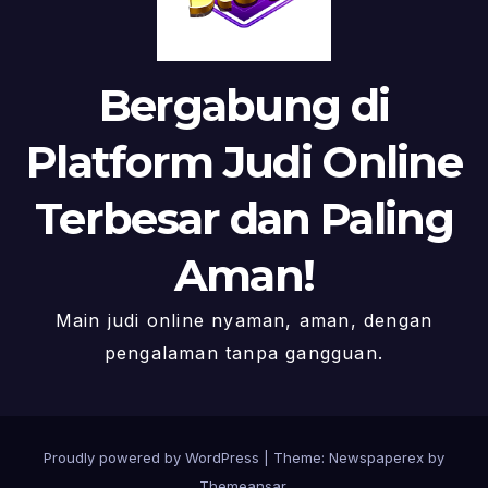
Bergabung di
Platform Judi Online
Terbesar dan Paling
Aman!
Main judi online nyaman, aman, dengan
pengalaman tanpa gangguan.
Proudly powered by WordPress
|
Theme: Newspaperex by
Themeansar
.