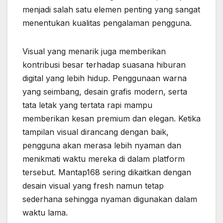
menjadi salah satu elemen penting yang sangat
menentukan kualitas pengalaman pengguna.
Visual yang menarik juga memberikan
kontribusi besar terhadap suasana hiburan
digital yang lebih hidup. Penggunaan warna
yang seimbang, desain grafis modern, serta
tata letak yang tertata rapi mampu
memberikan kesan premium dan elegan. Ketika
tampilan visual dirancang dengan baik,
pengguna akan merasa lebih nyaman dan
menikmati waktu mereka di dalam platform
tersebut. Mantap168 sering dikaitkan dengan
desain visual yang fresh namun tetap
sederhana sehingga nyaman digunakan dalam
waktu lama.