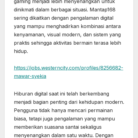
gaming menjadi lebih menyenangkan untuk
dinikmati dalam berbagai situasi. Mantap168
sering dikaitkan dengan pengalaman digital
yang mampu menghadirkan kombinasi antara
kenyamanan, visual modern, dan sistem yang
praktis sehingga aktivitas bermain terasa lebih
hidup.
https://jobs.westerncity.com/profiles/8256682-
mawar-syekia
Hiburan digital saat ini telah berkembang
menjadi bagian penting dari kehidupan modern.
Pengguna tidak hanya mencari permainan
biasa, tetapi juga pengalaman yang mampu
memberikan suasana santai sekaligus
menyenangkan dalam satu waktu. Dengan