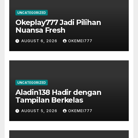
UNCATEGORIZED
Okeplay777 Jadi Pilihan
Nuansa Fresh
AUGUST 6, 2026
OKEMEI777
UNCATEGORIZED
Aladin138 Hadir dengan
Tampilan Berkelas
AUGUST 5, 2026
OKEMEI777