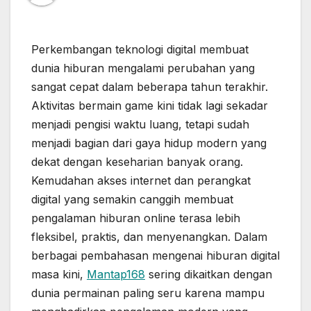
Perkembangan teknologi digital membuat
dunia hiburan mengalami perubahan yang
sangat cepat dalam beberapa tahun terakhir.
Aktivitas bermain game kini tidak lagi sekadar
menjadi pengisi waktu luang, tetapi sudah
menjadi bagian dari gaya hidup modern yang
dekat dengan keseharian banyak orang.
Kemudahan akses internet dan perangkat
digital yang semakin canggih membuat
pengalaman hiburan online terasa lebih
fleksibel, praktis, dan menyenangkan. Dalam
berbagai pembahasan mengenai hiburan digital
masa kini,
Mantap168
sering dikaitkan dengan
dunia permainan paling seru karena mampu