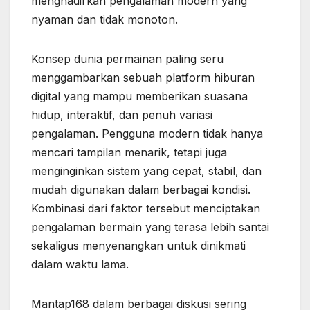
menghadirkan pengalaman modern yang
nyaman dan tidak monoton.
Konsep dunia permainan paling seru
menggambarkan sebuah platform hiburan
digital yang mampu memberikan suasana
hidup, interaktif, dan penuh variasi
pengalaman. Pengguna modern tidak hanya
mencari tampilan menarik, tetapi juga
menginginkan sistem yang cepat, stabil, dan
mudah digunakan dalam berbagai kondisi.
Kombinasi dari faktor tersebut menciptakan
pengalaman bermain yang terasa lebih santai
sekaligus menyenangkan untuk dinikmati
dalam waktu lama.
Mantap168 dalam berbagai diskusi sering