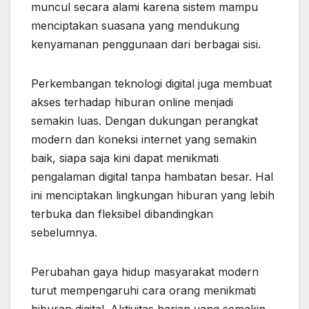
muncul secara alami karena sistem mampu
menciptakan suasana yang mendukung
kenyamanan penggunaan dari berbagai sisi.
Perkembangan teknologi digital juga membuat
akses terhadap hiburan online menjadi
semakin luas. Dengan dukungan perangkat
modern dan koneksi internet yang semakin
baik, siapa saja kini dapat menikmati
pengalaman digital tanpa hambatan besar. Hal
ini menciptakan lingkungan hiburan yang lebih
terbuka dan fleksibel dibandingkan
sebelumnya.
Perubahan gaya hidup masyarakat modern
turut mempengaruhi cara orang menikmati