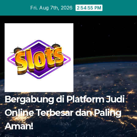
Skip
Fri. Aug 7th, 2026
2:54:55 PM
to
content
Bergabung di Platform Judi
Online Terbesar dan Paling
Aman!