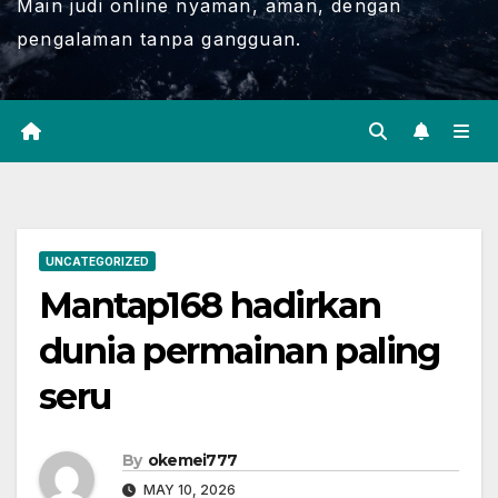
Main judi online nyaman, aman, dengan
pengalaman tanpa gangguan.
UNCATEGORIZED
Mantap168 hadirkan
dunia permainan paling
seru
By
okemei777
MAY 10, 2026