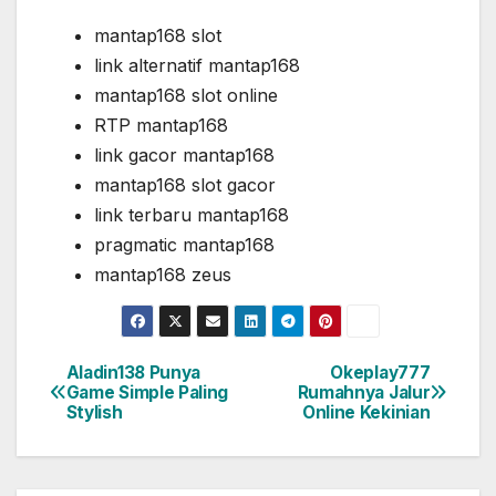
mantap168 slot
link alternatif mantap168
mantap168 slot online
RTP mantap168
link gacor mantap168
mantap168 slot gacor
link terbaru mantap168
pragmatic mantap168
mantap168 zeus
Aladin138 Punya
Okeplay777
Post
Game Simple Paling
Rumahnya Jalur
Stylish
Online Kekinian
navigation