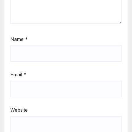
Name
*
Email
*
Website