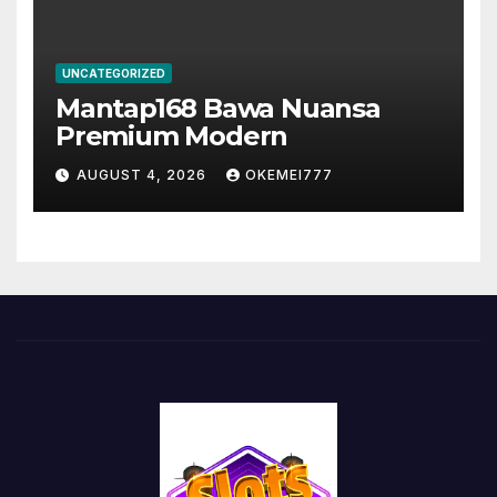
UNCATEGORIZED
Mantap168 Bawa Nuansa
Premium Modern
AUGUST 4, 2026
OKEMEI777