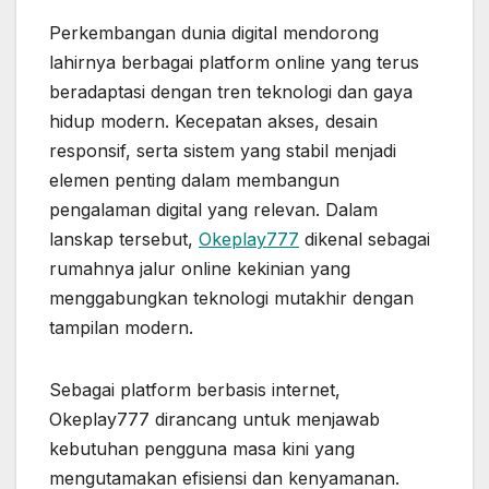
Perkembangan dunia digital mendorong
lahirnya berbagai platform online yang terus
beradaptasi dengan tren teknologi dan gaya
hidup modern. Kecepatan akses, desain
responsif, serta sistem yang stabil menjadi
elemen penting dalam membangun
pengalaman digital yang relevan. Dalam
lanskap tersebut,
Okeplay777
dikenal sebagai
rumahnya jalur online kekinian yang
menggabungkan teknologi mutakhir dengan
tampilan modern.
Sebagai platform berbasis internet,
Okeplay777 dirancang untuk menjawab
kebutuhan pengguna masa kini yang
mengutamakan efisiensi dan kenyamanan.