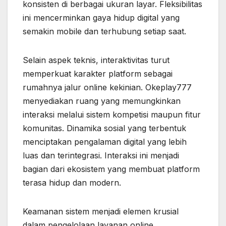
konsisten di berbagai ukuran layar. Fleksibilitas
ini mencerminkan gaya hidup digital yang
semakin mobile dan terhubung setiap saat.
Selain aspek teknis, interaktivitas turut
memperkuat karakter platform sebagai
rumahnya jalur online kekinian. Okeplay777
menyediakan ruang yang memungkinkan
interaksi melalui sistem kompetisi maupun fitur
komunitas. Dinamika sosial yang terbentuk
menciptakan pengalaman digital yang lebih
luas dan terintegrasi. Interaksi ini menjadi
bagian dari ekosistem yang membuat platform
terasa hidup dan modern.
Keamanan sistem menjadi elemen krusial
dalam pengelolaan layanan online.