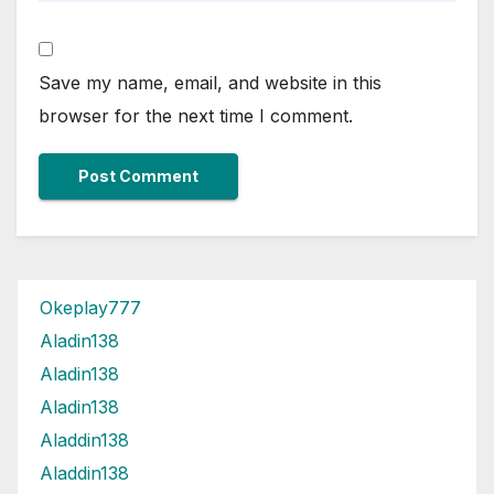
Save my name, email, and website in this
browser for the next time I comment.
Okeplay777
Aladin138
Aladin138
Aladin138
Aladdin138
Aladdin138