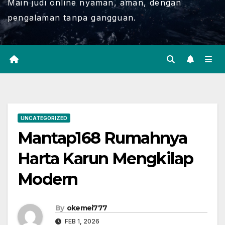
Main judi online nyaman, aman, dengan
pengalaman tanpa gangguan.
UNCATEGORIZED
Mantap168 Rumahnya
Harta Karun Mengkilap
Modern
By
okemei777
FEB 1, 2026