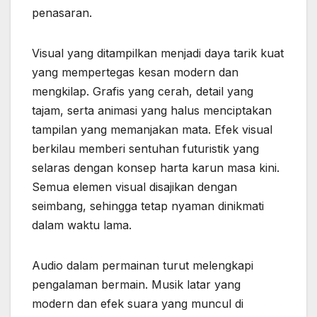
penasaran.
Visual yang ditampilkan menjadi daya tarik kuat
yang mempertegas kesan modern dan
mengkilap. Grafis yang cerah, detail yang
tajam, serta animasi yang halus menciptakan
tampilan yang memanjakan mata. Efek visual
berkilau memberi sentuhan futuristik yang
selaras dengan konsep harta karun masa kini.
Semua elemen visual disajikan dengan
seimbang, sehingga tetap nyaman dinikmati
dalam waktu lama.
Audio dalam permainan turut melengkapi
pengalaman bermain. Musik latar yang
modern dan efek suara yang muncul di