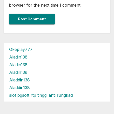
browser for the next time I comment.
Okeplay777
Aladin138
Aladin138
Aladin138
Aladdin138
Aladdin138
slot pgsoft rtp tinggi anti rungkad