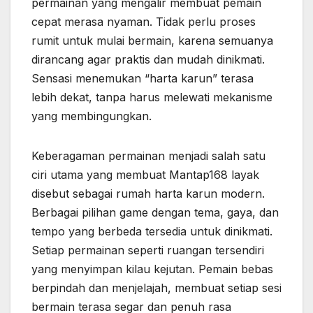
permainan yang mengalir membuat pemain
cepat merasa nyaman. Tidak perlu proses
rumit untuk mulai bermain, karena semuanya
dirancang agar praktis dan mudah dinikmati.
Sensasi menemukan “harta karun” terasa
lebih dekat, tanpa harus melewati mekanisme
yang membingungkan.
Keberagaman permainan menjadi salah satu
ciri utama yang membuat Mantap168 layak
disebut sebagai rumah harta karun modern.
Berbagai pilihan game dengan tema, gaya, dan
tempo yang berbeda tersedia untuk dinikmati.
Setiap permainan seperti ruangan tersendiri
yang menyimpan kilau kejutan. Pemain bebas
berpindah dan menjelajah, membuat setiap sesi
bermain terasa segar dan penuh rasa