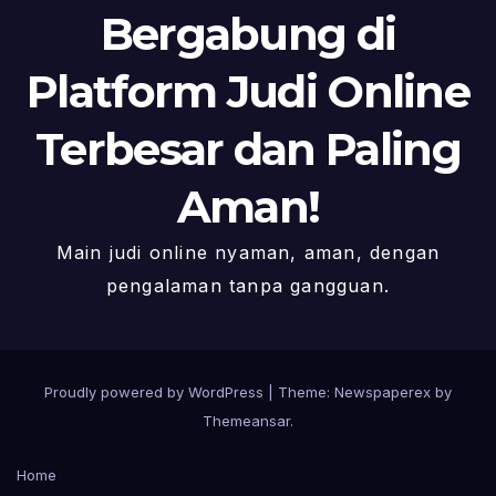
Bergabung di
Platform Judi Online
Terbesar dan Paling
Aman!
Main judi online nyaman, aman, dengan
pengalaman tanpa gangguan.
Proudly powered by WordPress
|
Theme: Newspaperex by
Themeansar
.
Home