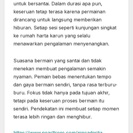
untuk bersantai. Dalam durasi apa pun,
keseruan tetap terasa karena permainan
dirancang untuk langsung memberikan
hiburan. Setiap sesi seperti kunjungan singkat
ke rumah harta karun yang selalu
menawarkan pengalaman menyenangkan.
Suasana bermain yang santai dan tidak
menekan membuat pengalaman semakin
nyaman. Pemain bebas menentukan tempo
dan gaya bermain sendiri, tanpa rasa terburu-
buru. Fokus tidak hanya pada tujuan akhir,
tetapi pada keseruan proses bermain itu
sendiri. Pendekatan ini membuat setiap momen
terasa lebih ringan dan menghibur.
https://www.pearltrees.com/pincadestia