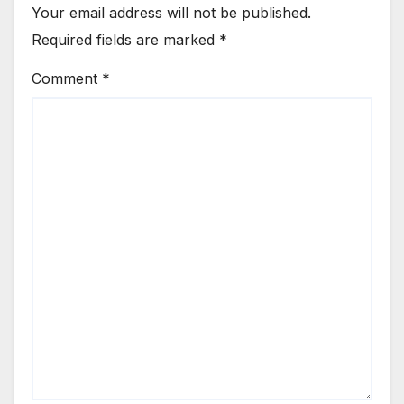
Your email address will not be published.
Required fields are marked
*
Comment
*