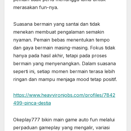
merasakan fun-nya.
Suasana bermain yang santai dan tidak
menekan membuat pengalaman semakin
nyaman. Pemain bebas menentukan tempo
dan gaya bermain masing-masing. Fokus tidak
hanya pada hasil akhir, tetapi pada proses
bermain yang menyenangkan. Dalam suasana
seperti ini, setiap momen bermain terasa lebih
ringan dan mampu menjaga mood tetap positif.
https://www.heavyironjobs.com/profiles/7842
499-pinca-destia
Okeplay777 bikin main game auto fun melalui
perpaduan gameplay yang mengalir, variasi