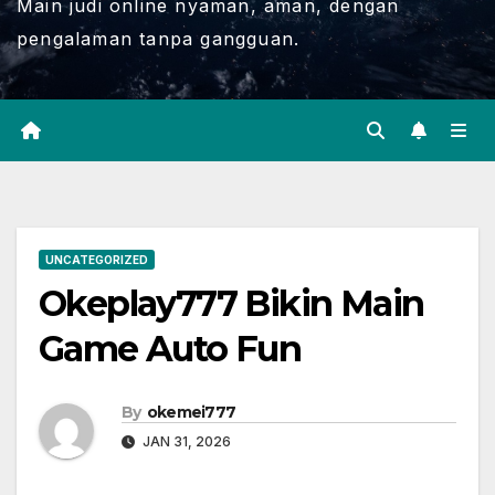
Main judi online nyaman, aman, dengan
pengalaman tanpa gangguan.
UNCATEGORIZED
Okeplay777 Bikin Main
Game Auto Fun
By
okemei777
JAN 31, 2026