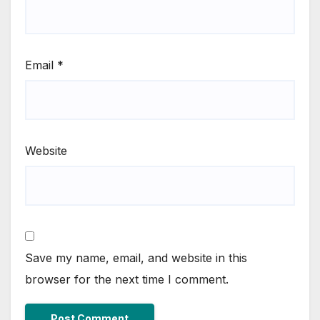
Email
*
Website
Save my name, email, and website in this
browser for the next time I comment.