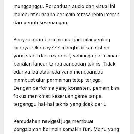
mengganggu. Perpaduan audio dan visual ini
membuat suasana bermain terasa lebih imersif
dan penuh kesenangan.
Kenyamanan bermain menjadi nilai penting
lainnya. Okeplay777 menghadirkan sistem
yang stabil dan responsif, sehingga permainan
berjalan lancar tanpa gangguan teknis. Tidak
adanya lag atau jeda yang mengganggu
membuat alur permainan tetap terjaga.
Dengan performa yang konsisten, pemain bisa
fokus menikmati keseruan game tanpa
terganggu hal-hal teknis yang tidak perlu.
Kemudahan navigasi juga membuat
pengalaman bermain semakin fun. Menu yang