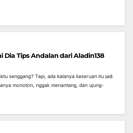
ni Dia Tips Andalan dari Aladin138
ktu senggang? Tapi, ada kalanya keseruan itu jadi
asanya monoton, nggak menantang, dan ujung-