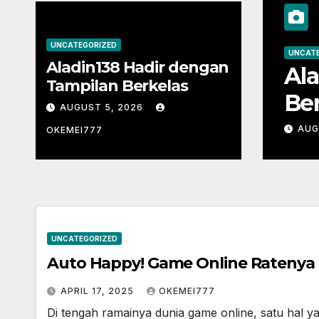
UNCATEGORIZED
UNCATEGORIZED
Aladin138 Hadir dengan
Pilihan Nuansa
Aladin
Tampilan Berkelas
Berkel
AUGUST 5, 2026
AUGUST 5, 
OKEMEI777
UNCATEGORIZED
Auto Happy! Game Online Ratenya 
APRIL 17, 2025
OKEMEI777
Di tengah ramainya dunia game online, satu hal ya