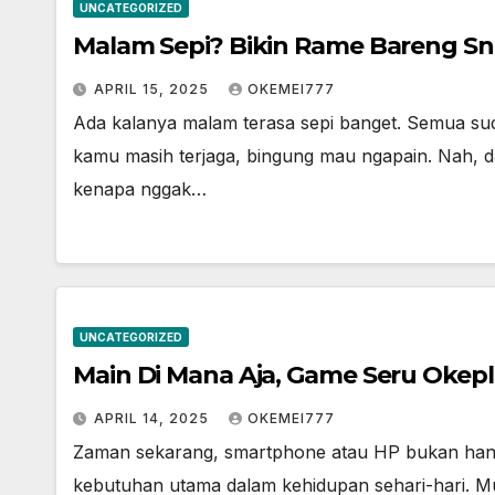
UNCATEGORIZED
Malam Sepi? Bikin Rame Bareng Sn
APRIL 15, 2025
OKEMEI777
Ada kalanya malam terasa sepi banget. Semua suda
kamu masih terjaga, bingung mau ngapain. Nah, da
kenapa nggak…
UNCATEGORIZED
Main Di Mana Aja, Game Seru Okep
APRIL 14, 2025
OKEMEI777
Zaman sekarang, smartphone atau HP bukan hanya
kebutuhan utama dalam kehidupan sehari-hari. Mul