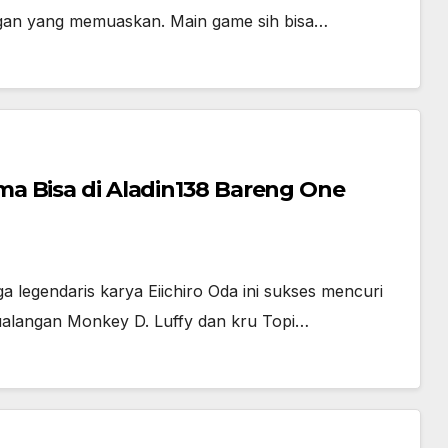
ngan yang memuaskan. Main game sih bisa…
a Bisa di Aladin138 Bareng One
 legendaris karya Eiichiro Oda ini sukses mencuri
tualangan Monkey D. Luffy dan kru Topi…