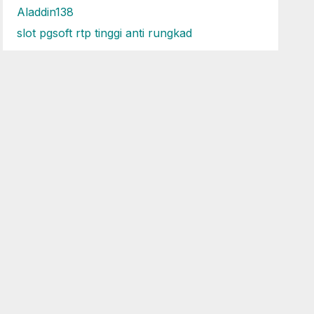
Aladdin138
slot pgsoft rtp tinggi anti rungkad