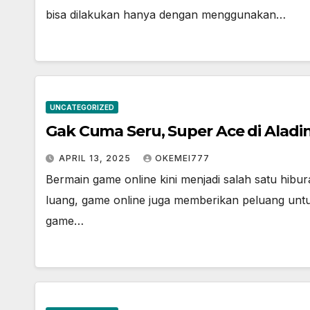
bisa dilakukan hanya dengan menggunakan…
UNCATEGORIZED
Gak Cuma Seru, Super Ace di Alad
APRIL 13, 2025
OKEMEI777
Bermain game online kini menjadi salah satu hibur
luang, game online juga memberikan peluang untu
game…