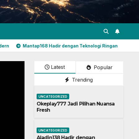
Mantap168 Hadir dengan Teknologi Ringan
Okeplay777 
Latest
Popular
Trending
UNCATEGORIZED
Okeplay777 Jadi Pilihan Nuansa
Fresh
UNCATEGORIZED
Aladin138 Hadir dengan