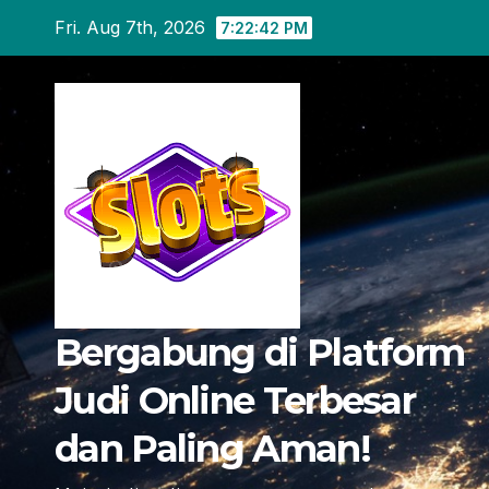
Skip
Fri. Aug 7th, 2026
7:22:43 PM
to
content
Bergabung di Platform
Judi Online Terbesar
dan Paling Aman!