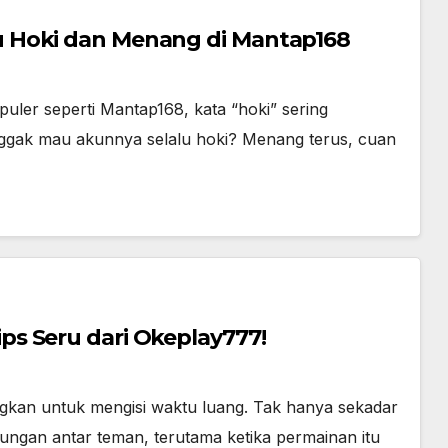
 Hoki dan Menang di Mantap168
puler seperti Mantap168, kata “hoki” sering
 nggak mau akunnya selalu hoki? Menang terus, cuan
s Seru dari Okeplay777!
kan untuk mengisi waktu luang. Tak hanya sekadar
ngan antar teman, terutama ketika permainan itu