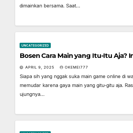
dimainkan bersama. Saat…
UNCATEGORIZED
Bosen Cara Main yang Itu-Itu Aja? I
APRIL 9, 2025
OKEMEI777
Siapa sih yang nggak suka main game online di wa
memudar karena gaya main yang gitu-gitu aja. R
ujungnya…