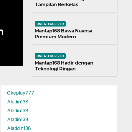
Tampilan Berkelas
UNCATEGORIZED
UNCATEGORIZED
Mantap168 Bawa Nuansa
Mantap168 Bawa Nuansa
Premium Modern
Modern
AUGUST 4, 2026
OKEMEI777
UNCATEGORIZED
Mantap168 Hadir dengan
Teknologi Ringan
Okeplay777
Aladin138
Aladin138
Aladin138
Aladdin138