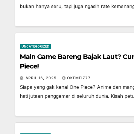
bukan hanya seru, tapi juga ngasih rate kemena
UNCATEGORIZED
Main Game Bareng Bajak Laut? Cum
Piece!
APRIL 16, 2025
OKEMEI777
Siapa yang gak kenal One Piece? Anime dan manga
hati jutaan penggemar di seluruh dunia. Kisah pe