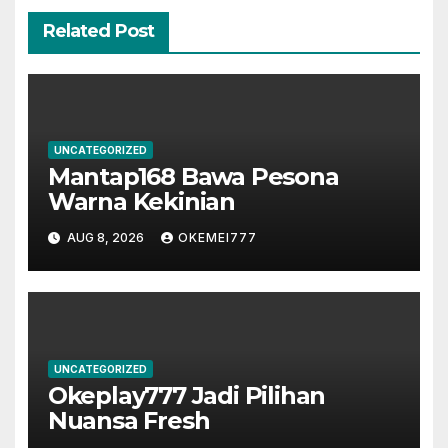
Related Post
UNCATEGORIZED
Mantap168 Bawa Pesona
Warna Kekinian
AUG 8, 2026
OKEMEI777
UNCATEGORIZED
Okeplay777 Jadi Pilihan
Nuansa Fresh