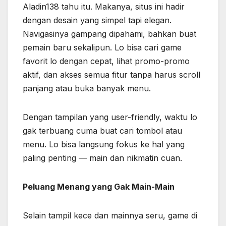
Aladin138 tahu itu. Makanya, situs ini hadir
dengan desain yang simpel tapi elegan.
Navigasinya gampang dipahami, bahkan buat
pemain baru sekalipun. Lo bisa cari game
favorit lo dengan cepat, lihat promo-promo
aktif, dan akses semua fitur tanpa harus scroll
panjang atau buka banyak menu.
Dengan tampilan yang user-friendly, waktu lo
gak terbuang cuma buat cari tombol atau
menu. Lo bisa langsung fokus ke hal yang
paling penting — main dan nikmatin cuan.
Peluang Menang yang Gak Main-Main
Selain tampil kece dan mainnya seru, game di