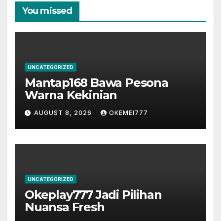
You missed
UNCATEGORIZED
Mantap168 Bawa Pesona
Warna Kekinian
AUGUST 8, 2026
OKEMEI777
UNCATEGORIZED
Okeplay777 Jadi Pilihan
Nuansa Fresh