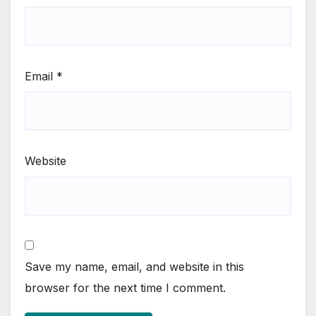
Email
*
Website
Save my name, email, and website in this
browser for the next time I comment.