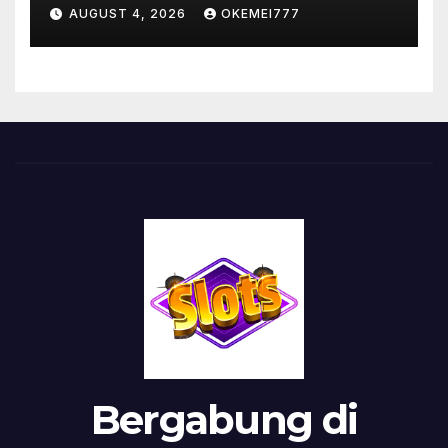
AUGUST 4, 2026
OKEMEI777
Bergabung di