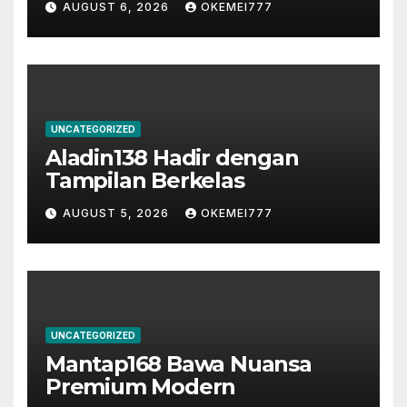
AUGUST 6, 2026
OKEMEI777
UNCATEGORIZED
Aladin138 Hadir dengan
Tampilan Berkelas
AUGUST 5, 2026
OKEMEI777
UNCATEGORIZED
Mantap168 Bawa Nuansa
Premium Modern