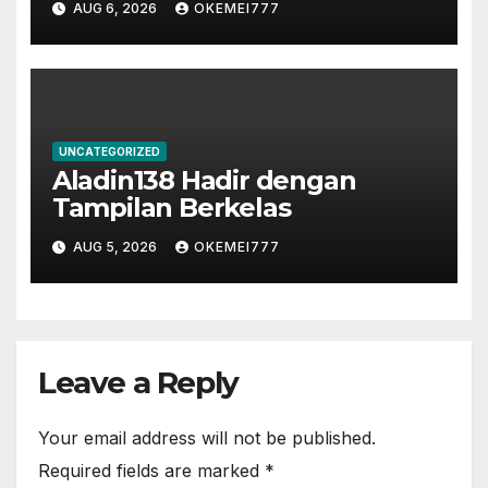
AUG 6, 2026
OKEMEI777
UNCATEGORIZED
Aladin138 Hadir dengan
Tampilan Berkelas
AUG 5, 2026
OKEMEI777
Leave a Reply
Your email address will not be published.
Required fields are marked
*