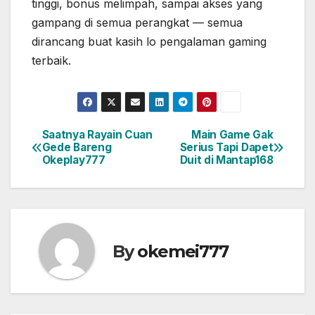
tinggi, bonus melimpah, sampai akses yang
gampang di semua perangkat — semua
dirancang buat kasih lo pengalaman gaming
terbaik.
Saatnya Rayain Cuan
Main Game Gak
Post
Gede Bareng
Serius Tapi Dapet
Okeplay777
Duit di Mantap168
navigation
By
okemei777