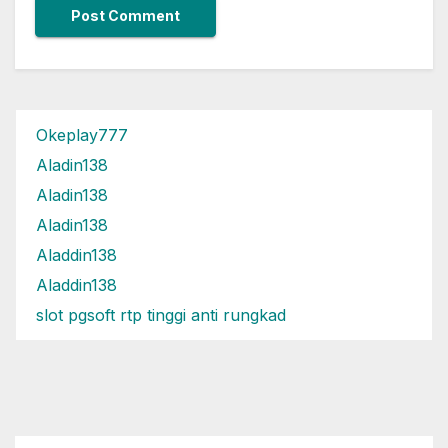
Okeplay777
Aladin138
Aladin138
Aladin138
Aladdin138
Aladdin138
slot pgsoft rtp tinggi anti rungkad