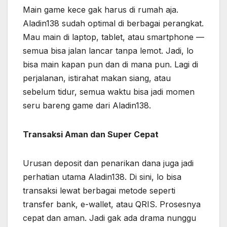
Main game kece gak harus di rumah aja.
Aladin138 sudah optimal di berbagai perangkat.
Mau main di laptop, tablet, atau smartphone —
semua bisa jalan lancar tanpa lemot. Jadi, lo
bisa main kapan pun dan di mana pun. Lagi di
perjalanan, istirahat makan siang, atau
sebelum tidur, semua waktu bisa jadi momen
seru bareng game dari Aladin138.
Transaksi Aman dan Super Cepat
Urusan deposit dan penarikan dana juga jadi
perhatian utama Aladin138. Di sini, lo bisa
transaksi lewat berbagai metode seperti
transfer bank, e-wallet, atau QRIS. Prosesnya
cepat dan aman. Jadi gak ada drama nunggu