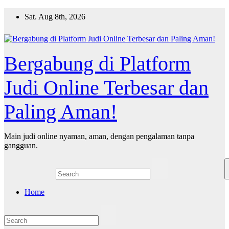
Skip
Sat. Aug 8th, 2026
to
content
Bergabung di Platform
Judi Online Terbesar dan
Paling Aman!
Main judi online nyaman, aman, dengan pengalaman tanpa
gangguan.
Home