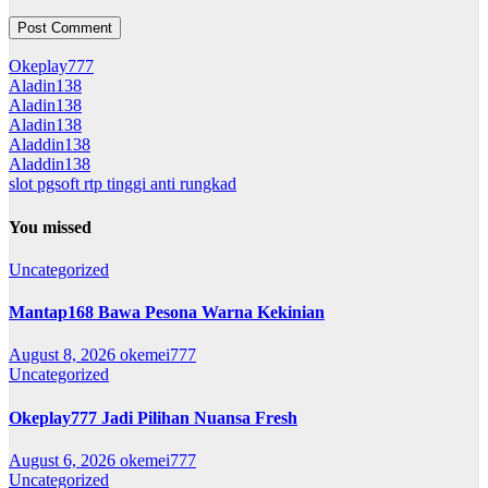
Okeplay777
Aladin138
Aladin138
Aladin138
Aladdin138
Aladdin138
slot pgsoft rtp tinggi anti rungkad
You missed
Uncategorized
Mantap168 Bawa Pesona Warna Kekinian
August 8, 2026
okemei777
Uncategorized
Okeplay777 Jadi Pilihan Nuansa Fresh
August 6, 2026
okemei777
Uncategorized