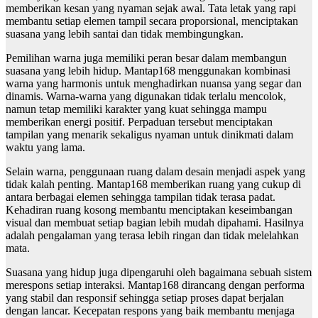
memberikan kesan yang nyaman sejak awal. Tata letak yang rapi
membantu setiap elemen tampil secara proporsional, menciptakan
suasana yang lebih santai dan tidak membingungkan.
Pemilihan warna juga memiliki peran besar dalam membangun
suasana yang lebih hidup. Mantap168 menggunakan kombinasi
warna yang harmonis untuk menghadirkan nuansa yang segar dan
dinamis. Warna-warna yang digunakan tidak terlalu mencolok,
namun tetap memiliki karakter yang kuat sehingga mampu
memberikan energi positif. Perpaduan tersebut menciptakan
tampilan yang menarik sekaligus nyaman untuk dinikmati dalam
waktu yang lama.
Selain warna, penggunaan ruang dalam desain menjadi aspek yang
tidak kalah penting. Mantap168 memberikan ruang yang cukup di
antara berbagai elemen sehingga tampilan tidak terasa padat.
Kehadiran ruang kosong membantu menciptakan keseimbangan
visual dan membuat setiap bagian lebih mudah dipahami. Hasilnya
adalah pengalaman yang terasa lebih ringan dan tidak melelahkan
mata.
Suasana yang hidup juga dipengaruhi oleh bagaimana sebuah sistem
merespons setiap interaksi. Mantap168 dirancang dengan performa
yang stabil dan responsif sehingga setiap proses dapat berjalan
dengan lancar. Kecepatan respons yang baik membantu menjaga