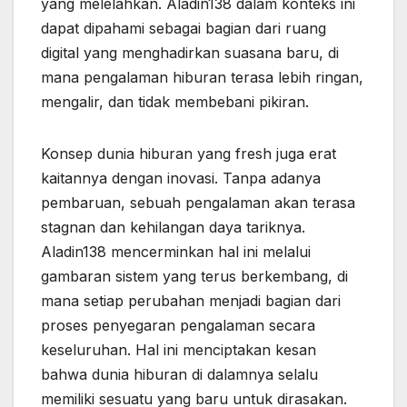
yang melelahkan. Aladin138 dalam konteks ini
dapat dipahami sebagai bagian dari ruang
digital yang menghadirkan suasana baru, di
mana pengalaman hiburan terasa lebih ringan,
mengalir, dan tidak membebani pikiran.
Konsep dunia hiburan yang fresh juga erat
kaitannya dengan inovasi. Tanpa adanya
pembaruan, sebuah pengalaman akan terasa
stagnan dan kehilangan daya tariknya.
Aladin138 mencerminkan hal ini melalui
gambaran sistem yang terus berkembang, di
mana setiap perubahan menjadi bagian dari
proses penyegaran pengalaman secara
keseluruhan. Hal ini menciptakan kesan
bahwa dunia hiburan di dalamnya selalu
memiliki sesuatu yang baru untuk dirasakan.