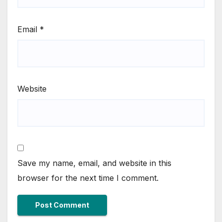
Email
*
Website
Save my name, email, and website in this
browser for the next time I comment.