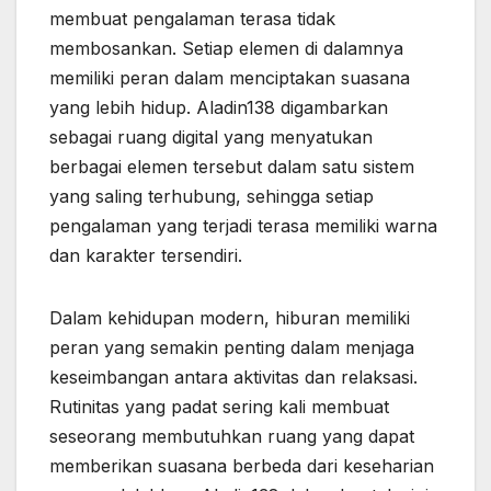
membuat pengalaman terasa tidak
membosankan. Setiap elemen di dalamnya
memiliki peran dalam menciptakan suasana
yang lebih hidup. Aladin138 digambarkan
sebagai ruang digital yang menyatukan
berbagai elemen tersebut dalam satu sistem
yang saling terhubung, sehingga setiap
pengalaman yang terjadi terasa memiliki warna
dan karakter tersendiri.
Dalam kehidupan modern, hiburan memiliki
peran yang semakin penting dalam menjaga
keseimbangan antara aktivitas dan relaksasi.
Rutinitas yang padat sering kali membuat
seseorang membutuhkan ruang yang dapat
memberikan suasana berbeda dari keseharian