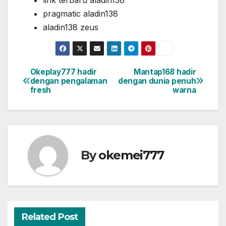
link terbaru aladin138
pragmatic aladin138
aladin138 zeus
Okeplay777 hadir
Mantap168 hadir
Post
dengan pengalaman
dengan dunia penuh
fresh
warna
navigation
By
okemei777
Related Post