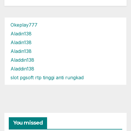
Okeplay777
Aladin138
Aladin138
Aladin138
Aladdin138
Aladdin138
slot pgsoft rtp tinggi anti rungkad
You missed