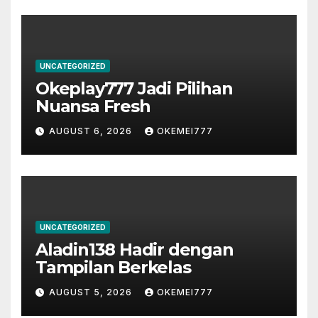
UNCATEGORIZED
Okeplay777 Jadi Pilihan
Nuansa Fresh
AUGUST 6, 2026
OKEMEI777
UNCATEGORIZED
Aladin138 Hadir dengan
Tampilan Berkelas
AUGUST 5, 2026
OKEMEI777