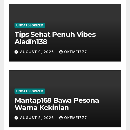
UNCATEGORIZED
Tips Sehat Penuh Vibes
Aladin138
AUGUST 9, 2026
OKEMEI777
UNCATEGORIZED
Mantap168 Bawa Pesona
Warna Kekinian
AUGUST 8, 2026
OKEMEI777