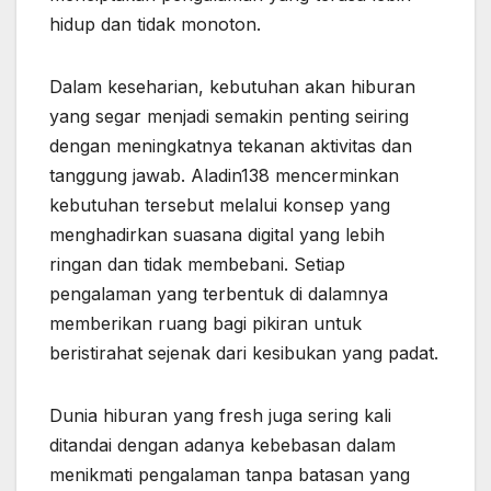
hidup dan tidak monoton.
Dalam keseharian, kebutuhan akan hiburan
yang segar menjadi semakin penting seiring
dengan meningkatnya tekanan aktivitas dan
tanggung jawab. Aladin138 mencerminkan
kebutuhan tersebut melalui konsep yang
menghadirkan suasana digital yang lebih
ringan dan tidak membebani. Setiap
pengalaman yang terbentuk di dalamnya
memberikan ruang bagi pikiran untuk
beristirahat sejenak dari kesibukan yang padat.
Dunia hiburan yang fresh juga sering kali
ditandai dengan adanya kebebasan dalam
menikmati pengalaman tanpa batasan yang