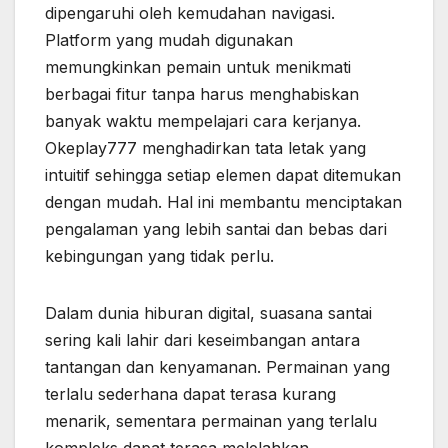
dipengaruhi oleh kemudahan navigasi.
Platform yang mudah digunakan
memungkinkan pemain untuk menikmati
berbagai fitur tanpa harus menghabiskan
banyak waktu mempelajari cara kerjanya.
Okeplay777 menghadirkan tata letak yang
intuitif sehingga setiap elemen dapat ditemukan
dengan mudah. Hal ini membantu menciptakan
pengalaman yang lebih santai dan bebas dari
kebingungan yang tidak perlu.
Dalam dunia hiburan digital, suasana santai
sering kali lahir dari keseimbangan antara
tantangan dan kenyamanan. Permainan yang
terlalu sederhana dapat terasa kurang
menarik, sementara permainan yang terlalu