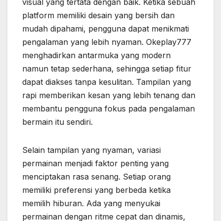
visual yang tertata dengan baik. Ketika sebuah
platform memiliki desain yang bersih dan
mudah dipahami, pengguna dapat menikmati
pengalaman yang lebih nyaman. Okeplay777
menghadirkan antarmuka yang modern
namun tetap sederhana, sehingga setiap fitur
dapat diakses tanpa kesulitan. Tampilan yang
rapi memberikan kesan yang lebih tenang dan
membantu pengguna fokus pada pengalaman
bermain itu sendiri.
Selain tampilan yang nyaman, variasi
permainan menjadi faktor penting yang
menciptakan rasa senang. Setiap orang
memiliki preferensi yang berbeda ketika
memilih hiburan. Ada yang menyukai
permainan dengan ritme cepat dan dinamis,