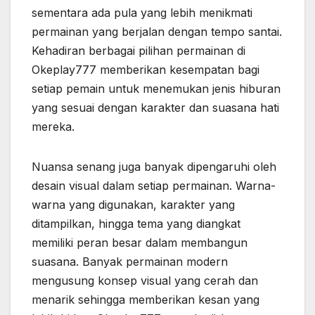
sementara ada pula yang lebih menikmati
permainan yang berjalan dengan tempo santai.
Kehadiran berbagai pilihan permainan di
Okeplay777 memberikan kesempatan bagi
setiap pemain untuk menemukan jenis hiburan
yang sesuai dengan karakter dan suasana hati
mereka.
Nuansa senang juga banyak dipengaruhi oleh
desain visual dalam setiap permainan. Warna-
warna yang digunakan, karakter yang
ditampilkan, hingga tema yang diangkat
memiliki peran besar dalam membangun
suasana. Banyak permainan modern
mengusung konsep visual yang cerah dan
menarik sehingga memberikan kesan yang