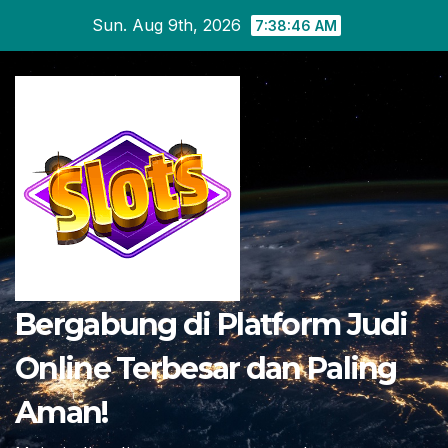
Skip
Sun. Aug 9th, 2026
7:38:47 AM
to
content
Bergabung di Platform Judi
Online Terbesar dan Paling
Aman!