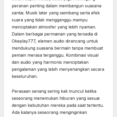
peranan penting dalam membangun suasana
santai. Musik latar yang seimbang serta efek
suara yang tidak mengganggu mampu
menciptakan atmosfer yang lebih nyaman.
Dalam berbagai permainan yang tersedia di
Okeplay777, elemen audio dirancang untuk
mendukung suasana bermain tanpa membuat
pemain merasa terganggu. Kombinasi visual
dan audio yang harmonis menciptakan
pengalaman yang lebih menyenangkan secara
keseluruhan.
Perasaan senang sering kali muncul ketika
seseorang menemukan hiburan yang sesuai
dengan kebutuhan mereka pada saat tertentu.
Ada kalanya seseorang menginginkan