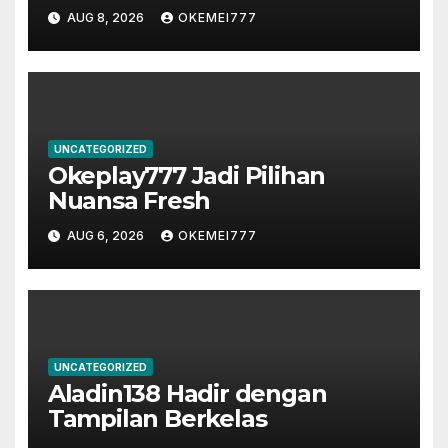
AUG 8, 2026
OKEMEI777
UNCATEGORIZED
Okeplay777 Jadi Pilihan
Nuansa Fresh
AUG 6, 2026
OKEMEI777
UNCATEGORIZED
Aladin138 Hadir dengan
Tampilan Berkelas