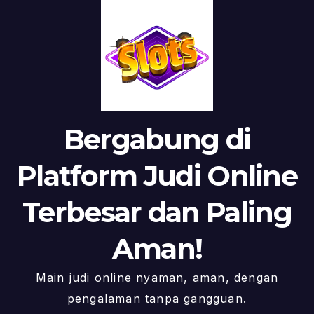
Bergabung di
Platform Judi Online
Terbesar dan Paling
Aman!
Main judi online nyaman, aman, dengan
pengalaman tanpa gangguan.