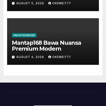
AUGUST 5, 2026
OKEMEI777
UNCATEGORIZED
Mantap168 Bawa Nuansa
Premium Modern
AUGUST 4, 2026
OKEMEI777