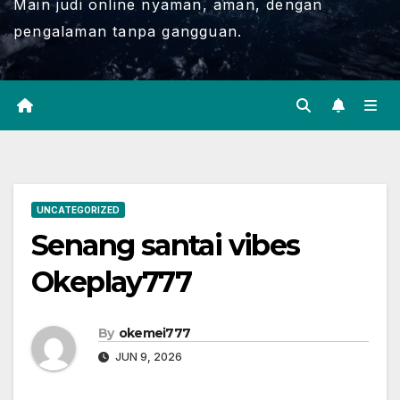
Main judi online nyaman, aman, dengan
pengalaman tanpa gangguan.
UNCATEGORIZED
Senang santai vibes
Okeplay777
By
okemei777
JUN 9, 2026