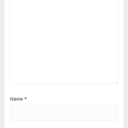
Name
*