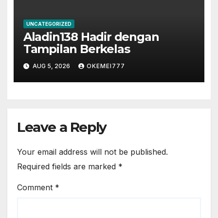
UNCATEGORIZED
Aladin138 Hadir dengan
Tampilan Berkelas
AUG 5, 2026
OKEMEI777
Leave a Reply
Your email address will not be published.
Required fields are marked
*
Comment
*