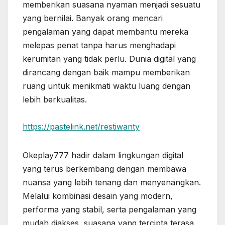
memberikan suasana nyaman menjadi sesuatu
yang bernilai. Banyak orang mencari
pengalaman yang dapat membantu mereka
melepas penat tanpa harus menghadapi
kerumitan yang tidak perlu. Dunia digital yang
dirancang dengan baik mampu memberikan
ruang untuk menikmati waktu luang dengan
lebih berkualitas.
https://pastelink.net/restiwanty
Okeplay777 hadir dalam lingkungan digital
yang terus berkembang dengan membawa
nuansa yang lebih tenang dan menyenangkan.
Melalui kombinasi desain yang modern,
performa yang stabil, serta pengalaman yang
mudah diakses, suasana yang tercipta terasa