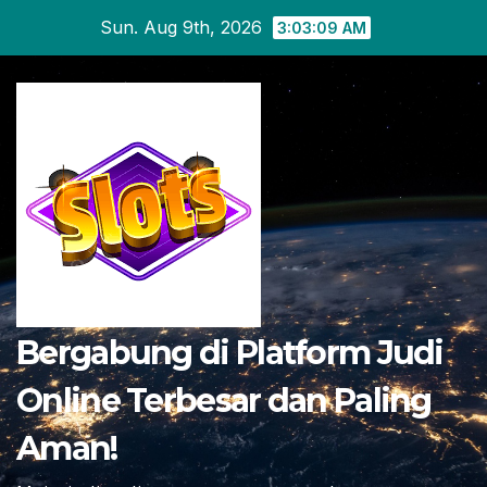
Skip
Sun. Aug 9th, 2026
3:03:10 AM
to
content
Bergabung di Platform Judi
Online Terbesar dan Paling
Aman!