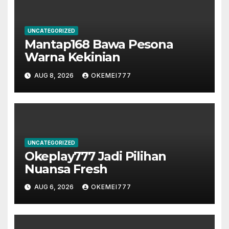
UNCATEGORIZED
Mantap168 Bawa Pesona
Warna Kekinian
AUG 8, 2026
OKEMEI777
UNCATEGORIZED
Okeplay777 Jadi Pilihan
Nuansa Fresh
AUG 6, 2026
OKEMEI777