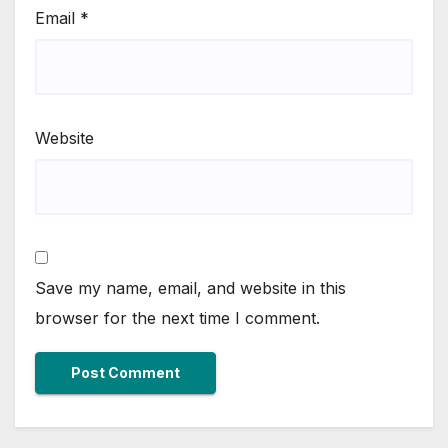
Email
*
Website
Save my name, email, and website in this
browser for the next time I comment.