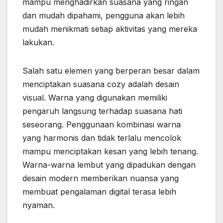
mampu menghadirkan suasana yang ringan
dan mudah dipahami, pengguna akan lebih
mudah menikmati setiap aktivitas yang mereka
lakukan.
Salah satu elemen yang berperan besar dalam
menciptakan suasana cozy adalah desain
visual. Warna yang digunakan memiliki
pengaruh langsung terhadap suasana hati
seseorang. Penggunaan kombinasi warna
yang harmonis dan tidak terlalu mencolok
mampu menciptakan kesan yang lebih tenang.
Warna-warna lembut yang dipadukan dengan
desain modern memberikan nuansa yang
membuat pengalaman digital terasa lebih
nyaman.