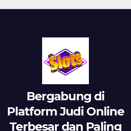
Bergabung di
Platform Judi Online
Terbesar dan Paling