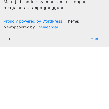
Main judi online nyaman, aman, dengan
pengalaman tanpa gangguan.
Proudly powered by WordPress
|
Theme:
Newspaperex by
Themeansar
.
Home