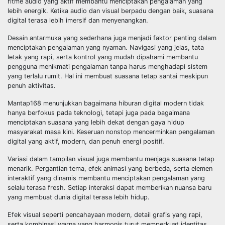
ritme audio yang aktif membantu menciptakan pengalaman yang
lebih energik. Ketika audio dan visual berpadu dengan baik, suasana
digital terasa lebih imersif dan menyenangkan.
Desain antarmuka yang sederhana juga menjadi faktor penting dalam
menciptakan pengalaman yang nyaman. Navigasi yang jelas, tata
letak yang rapi, serta kontrol yang mudah dipahami membantu
pengguna menikmati pengalaman tanpa harus menghadapi sistem
yang terlalu rumit. Hal ini membuat suasana tetap santai meskipun
penuh aktivitas.
Mantap168 menunjukkan bagaimana hiburan digital modern tidak
hanya berfokus pada teknologi, tetapi juga pada bagaimana
menciptakan suasana yang lebih dekat dengan gaya hidup
masyarakat masa kini. Keseruan nonstop mencerminkan pengalaman
digital yang aktif, modern, dan penuh energi positif.
Variasi dalam tampilan visual juga membantu menjaga suasana tetap
menarik. Pergantian tema, efek animasi yang berbeda, serta elemen
interaktif yang dinamis membantu menciptakan pengalaman yang
selalu terasa fresh. Setiap interaksi dapat memberikan nuansa baru
yang membuat dunia digital terasa lebih hidup.
Efek visual seperti pencahayaan modern, detail grafis yang rapi,
serta kombinasi warna yang harmonis turut memperkuat identitas