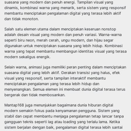
suasana yang modern dan penuh energi. Tampilan visual yang
dinamis, kombinasi warna yang menarik, serta sistem yang responsif
membantu menciptakan pengalaman digital yang terasa lebih aktif
dan tidak monoton.
Salah satu elemen utama dalam menciptakan keseruan nonstop
adalah desain visual yang modern dan penuh variasi. Warna-warna
seperti biru neon, merah cerah, ungu modern, dan hijau segar
digunakan untuk menciptakan suasana yang lebih hidup. Kombinasi
warna yang tepat membantu membangun identitas visual yang terasa
modern sekaligus energik.
Selain warna, animasi juga memiliki peran penting dalam menciptakan
suasana digital yang lebih aktif. Gerakan transisi yang halus, efek
visual yang responsif, serta tampilan interaktif membantu
menciptakan pengalaman yang terasa lebih hidup dan
menyenangkan. Semua elemen ini membuat dunia digital terasa terus
bergerak dan tidak membosankan.
Mantap168 juga menunjukkan bagaimana dunia hiburan digital
modern semakin fokus pada kenyamanan pengguna. Sistem yang
stabil dan cepat membantu menjaga pengalaman tetap lancar tanpa
gangguan teknis seperti lag atau loading yang terlalu lama. Ketika
sistem berjalan dengan baik, pengalaman digital terasa lebih santai