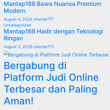
Mantap168 Bawa Nuansa Premium
Modern
August 4, 2026
okemei777
Uncategorized
Mantap168 Hadir dengan Teknologi
Ringan
August 3, 2026
okemei777
Bergabung di
Platform Judi Online
Terbesar dan Paling
Aman!