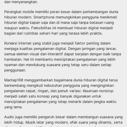
dan menyenangkan.
Perangkat mobile memiliki peran besar dalam perkembangan dunia
hiburan modern. Smartphone memungkinkan pengguna menikmati
hiburan digital kapan saja dan di mana saja tanpa batasan ruang
maupun waktu. Fleksibilitas ini membuat hiburan digital menjadi
bagian dari rutinitas sehari-hari yang terasa lebih praktis.
Koneksi internet yang stabil juga menjadi faktor penting dalam
menjaga kualitas pengalaman digital. Dengan jaringan yang lancar,
semua elemen visual dan interaktif dapat berjalan dengan baik tanpa
hambatan. Hal ini membantu menciptakan pengalaman yang lebih
nyaman dan mendukung suasana yang tetap seru dalam setiap
penggunaan.
Mantap168 menggambarkan bagaimana dunia hiburan digital terus
berkembang mengikuti kebutuhan pengguna yang menginginkan
pengalaman cepat, ringan, dan penuh variasi. Keseruan nonstop
menjadi salah satu konsep yang banyak digunakan untuk
menciptakan pengalaman yang tetap menarik dalam jangka waktu
yang lama.
Audio juga memiliki pengaruh besar dalam membangun suasana yang
lebih hidup. Musik latar yang modern, efek suara yang dinamis, serta