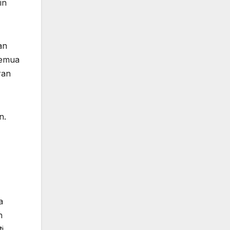
in
an
semua
ran
n.
a
h
i