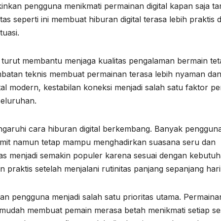
kinkan pengguna menikmati permainan digital kapan saja t
s seperti ini membuat hiburan digital terasa lebih praktis 
tuasi.
at turut membantu menjaga kualitas pengalaman bermain te
ambatan teknis membuat permainan terasa lebih nyaman da
al modern, kestabilan koneksi menjadi salah satu faktor pe
eluruhan.
aruhi cara hiburan digital berkembang. Banyak pengguna
 rumit namun tetap mampu menghadirkan suasana seru dan
las menjadi semakin populer karena sesuai dengan kebutu
raktis setelah menjalani rutinitas panjang sepanjang hari
an pengguna menjadi salah satu prioritas utama. Permaina
h mudah membuat pemain merasa betah menikmati setiap se