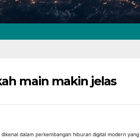
kah main makin jelas
 dikenal dalam perkembangan hiburan digital modern yang