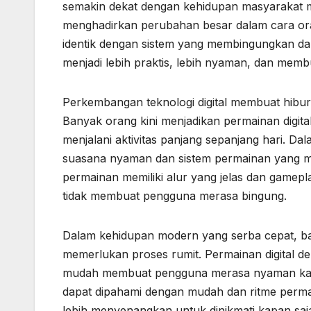
semakin dekat dengan kehidupan masyarakat m
menghadirkan perubahan besar dalam cara oran
identik dengan sistem yang membingungkan dan
menjadi lebih praktis, lebih nyaman, dan membu
Perkembangan teknologi digital membuat hibur
Banyak orang kini menjadikan permainan digital
menjalani aktivitas panjang sepanjang hari. D
suasana nyaman dan sistem permainan yang mud
permainan memiliki alur yang jelas dan gamepl
tidak membuat pengguna merasa bingung.
Dalam kehidupan modern yang serba cepat, ba
memerlukan proses rumit. Permainan digital d
mudah membuat pengguna merasa nyaman karena 
dapat dipahami dengan mudah dan ritme permain
lebih menyenangkan untuk dinikmati kapan saj