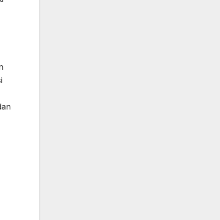
n
i
dan