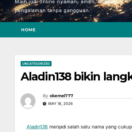
Main judi online nyaman, aman, dengan
pengalaman tanpa gangguan.
HOME
UNCATEGORIZED
Aladin138 bikin lang
By
okemei777
MAY 18, 2026
Aladin138
menjadi salah satu nama yang cukup