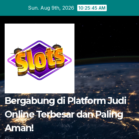
Skip
Sun. Aug 9th, 2026
10:25:46 AM
to
content
Bergabung di Platform Judi
Online Terbesar dan Paling
Aman!