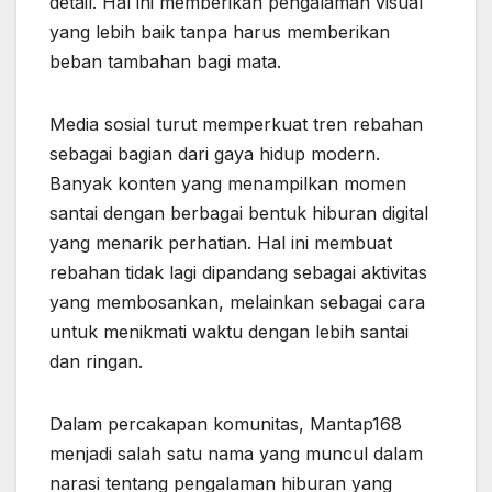
detail. Hal ini memberikan pengalaman visual
yang lebih baik tanpa harus memberikan
beban tambahan bagi mata.
Media sosial turut memperkuat tren rebahan
sebagai bagian dari gaya hidup modern.
Banyak konten yang menampilkan momen
santai dengan berbagai bentuk hiburan digital
yang menarik perhatian. Hal ini membuat
rebahan tidak lagi dipandang sebagai aktivitas
yang membosankan, melainkan sebagai cara
untuk menikmati waktu dengan lebih santai
dan ringan.
Dalam percakapan komunitas, Mantap168
menjadi salah satu nama yang muncul dalam
narasi tentang pengalaman hiburan yang