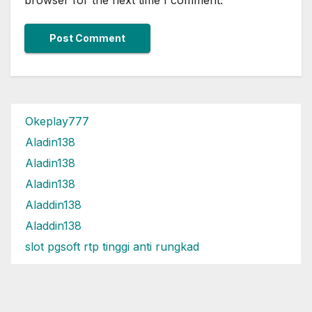
browser for the next time I comment.
Okeplay777
Aladin138
Aladin138
Aladin138
Aladdin138
Aladdin138
slot pgsoft rtp tinggi anti rungkad