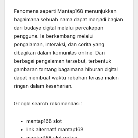
Fenomena seperti Mantap168 menunjukkan
bagaimana sebuah nama dapat menjadi bagian
dari budaya digital melalui percakapan
pengguna. Ia berkembang melalui
pengalaman, interaksi, dan cerita yang
dibagikan dalam komunitas online. Dari
berbagai pengalaman tersebut, terbentuk
gambaran tentang bagaimana hiburan digital
dapat membuat waktu rebahan terasa makin
ringan dalam keseharian.
Google search rekomendasi :
mantap168 slot
link alternatif mantap168
mantap168 slot online