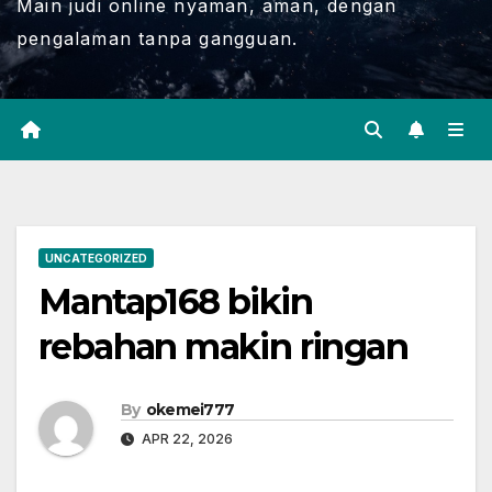
Main judi online nyaman, aman, dengan
pengalaman tanpa gangguan.
UNCATEGORIZED
Mantap168 bikin
rebahan makin ringan
By
okemei777
APR 22, 2026