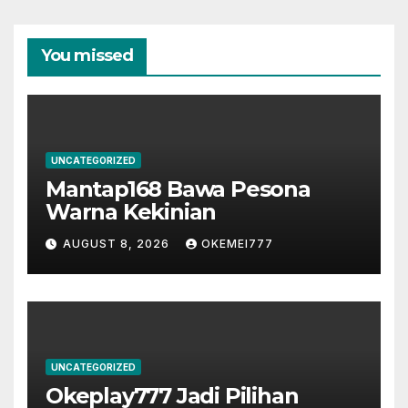
You missed
UNCATEGORIZED
Mantap168 Bawa Pesona
Warna Kekinian
AUGUST 8, 2026
OKEMEI777
UNCATEGORIZED
Okeplay777 Jadi Pilihan