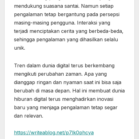
mendukung suasana santai. Namun setiap
pengalaman tetap bergantung pada persepsi
masing-masing pengguna. Interaksi yang
terjadi menciptakan cerita yang berbeda-beda,
sehingga pengalaman yang dihasilkan selalu
unik.
Tren dalam dunia digital terus berkembang
mengikuti perubahan zaman. Apa yang
dianggap ringan dan nyaman saat ini bisa saja
berubah di masa depan. Hal ini membuat dunia
hiburan digital terus menghadirkan inovasi
baru yang menjaga pengalaman tetap segar
dan relevan.
https://writeablog.net/p7lk0phcya