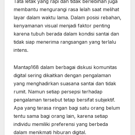
Tata letak yang rapi dan tidak berlebihan juga
membantu mengurangi rasa lelah saat melihat
layar dalam waktu lama. Dalam posisi rebahan,
kenyamanan visual menjadi faktor penting
karena tubuh berada dalam kondisi santai dan
tidak siap menerima rangsangan yang terlalu
intens.
Mantap168 dalam berbagai diskusi komunitas
digital sering dikaitkan dengan pengalaman
yang menghadirkan suasana santai dan tidak
rumit. Namun setiap persepsi terhadap
pengalaman tersebut tetap bersifat subjektif.
Apa yang terasa ringan bagi satu orang belum
tentu sama bagi orang lain, karena setiap
individu memiliki preferensi yang berbeda
dalam menikmati hiburan digital.