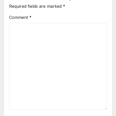
Required fields are marked
*
Comment
*