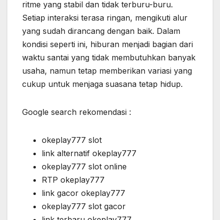
ritme yang stabil dan tidak terburu-buru.
Setiap interaksi terasa ringan, mengikuti alur
yang sudah dirancang dengan baik. Dalam
kondisi seperti ini, hiburan menjadi bagian dari
waktu santai yang tidak membutuhkan banyak
usaha, namun tetap memberikan variasi yang
cukup untuk menjaga suasana tetap hidup.
Google search rekomendasi :
okeplay777 slot
link alternatif okeplay777
okeplay777 slot online
RTP okeplay777
link gacor okeplay777
okeplay777 slot gacor
link terbaru okeplay777