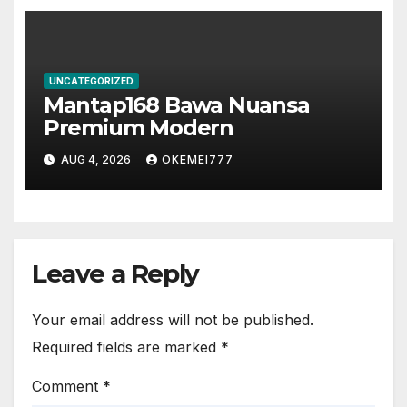
UNCATEGORIZED
Mantap168 Bawa Nuansa
Premium Modern
AUG 4, 2026
OKEMEI777
Leave a Reply
Your email address will not be published.
Required fields are marked
*
Comment
*