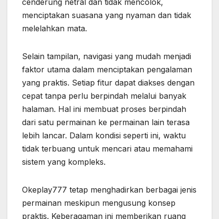
cenderung netral dan tidak mencolok,
menciptakan suasana yang nyaman dan tidak
melelahkan mata.
Selain tampilan, navigasi yang mudah menjadi
faktor utama dalam menciptakan pengalaman
yang praktis. Setiap fitur dapat diakses dengan
cepat tanpa perlu berpindah melalui banyak
halaman. Hal ini membuat proses berpindah
dari satu permainan ke permainan lain terasa
lebih lancar. Dalam kondisi seperti ini, waktu
tidak terbuang untuk mencari atau memahami
sistem yang kompleks.
Okeplay777 tetap menghadirkan berbagai jenis
permainan meskipun mengusung konsep
praktis. Keberagaman ini memberikan ruang