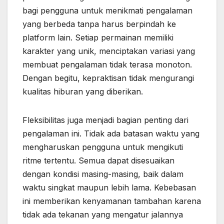
bagi pengguna untuk menikmati pengalaman
yang berbeda tanpa harus berpindah ke
platform lain. Setiap permainan memiliki
karakter yang unik, menciptakan variasi yang
membuat pengalaman tidak terasa monoton.
Dengan begitu, kepraktisan tidak mengurangi
kualitas hiburan yang diberikan.
Fleksibilitas juga menjadi bagian penting dari
pengalaman ini. Tidak ada batasan waktu yang
mengharuskan pengguna untuk mengikuti
ritme tertentu. Semua dapat disesuaikan
dengan kondisi masing-masing, baik dalam
waktu singkat maupun lebih lama. Kebebasan
ini memberikan kenyamanan tambahan karena
tidak ada tekanan yang mengatur jalannya