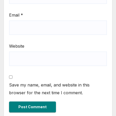
Email
*
Website
Save my name, email, and website in this
browser for the next time I comment.