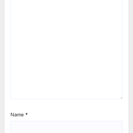
Name
*