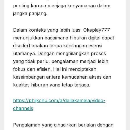
penting karena menjaga kenyamanan dalam
jangka panjang.
Dalam konteks yang lebih luas, Okeplay777
menunjukkan bagaimana hiburan digital dapat
disederhanakan tanpa kehilangan esensi
utamanya. Dengan menghilangkan proses
yang tidak perlu, pengalaman menjadi lebih
fokus dan efisien. Hal ini menciptakan
keseimbangan antara kemudahan akses dan
kualitas hiburan yang tetap terjaga.
https://phijkchu.com/a/dellakamela/video-
channels
Pengalaman yang dihadirkan berjalan dengan