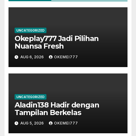
UNCATEGORIZED
Okeplay777 Jadi Pilihan
Nuansa Fresh
AUG 6, 2026
OKEMEI777
UNCATEGORIZED
Aladin138 Hadir dengan
Tampilan Berkelas
AUG 5, 2026
OKEMEI777