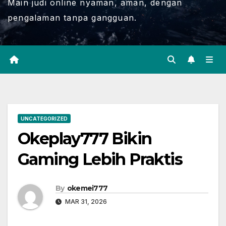
Main judi online nyaman, aman, dengan
pengalaman tanpa gangguan.
UNCATEGORIZED
Okeplay777 Bikin
Gaming Lebih Praktis
By
okemei777
MAR 31, 2026