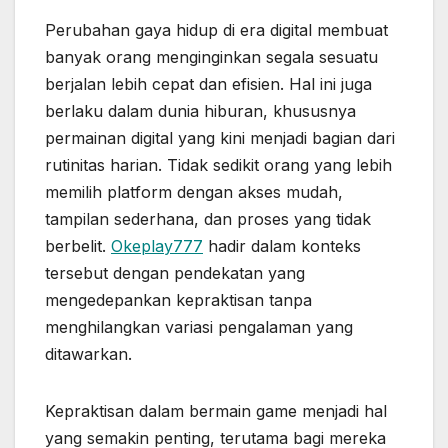
Perubahan gaya hidup di era digital membuat
banyak orang menginginkan segala sesuatu
berjalan lebih cepat dan efisien. Hal ini juga
berlaku dalam dunia hiburan, khususnya
permainan digital yang kini menjadi bagian dari
rutinitas harian. Tidak sedikit orang yang lebih
memilih platform dengan akses mudah,
tampilan sederhana, dan proses yang tidak
berbelit.
Okeplay777
hadir dalam konteks
tersebut dengan pendekatan yang
mengedepankan kepraktisan tanpa
menghilangkan variasi pengalaman yang
ditawarkan.
Kepraktisan dalam bermain game menjadi hal
yang semakin penting, terutama bagi mereka