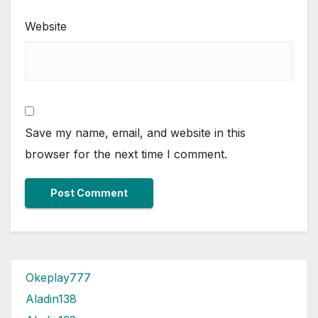
Website
Save my name, email, and website in this
browser for the next time I comment.
Okeplay777
Aladin138