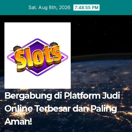
Skip
Sat. Aug 8th, 2026
7:48:56 PM
to
content
Bergabung di Platform Judi
Online Terbesar dan Paling
Aman!