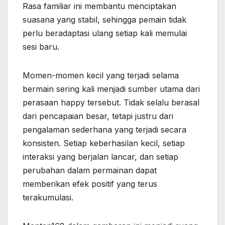
Rasa familiar ini membantu menciptakan
suasana yang stabil, sehingga pemain tidak
perlu beradaptasi ulang setiap kali memulai
sesi baru.
Momen-momen kecil yang terjadi selama
bermain sering kali menjadi sumber utama dari
perasaan happy tersebut. Tidak selalu berasal
dari pencapaian besar, tetapi justru dari
pengalaman sederhana yang terjadi secara
konsisten. Setiap keberhasilan kecil, setiap
interaksi yang berjalan lancar, dan setiap
perubahan dalam permainan dapat
memberikan efek positif yang terus
terakumulasi.