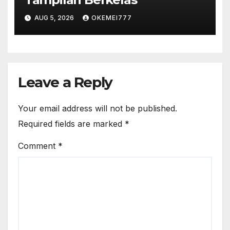
AUG 5, 2026
OKEMEI777
Leave a Reply
Your email address will not be published.
Required fields are marked
*
Comment
*