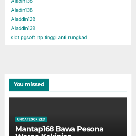
Aladin138
Aladin138
Aladdin138
Aladdin138
slot pgsoft rtp tinggi anti rungkad
You missed
UNCATEGORIZED
Mantap168 Bawa Pesona