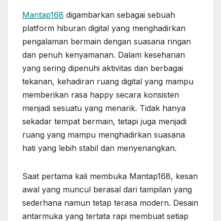
Mantap168
digambarkan sebagai sebuah
platform hiburan digital yang menghadirkan
pengalaman bermain dengan suasana ringan
dan penuh kenyamanan. Dalam keseharian
yang sering dipenuhi aktivitas dan berbagai
tekanan, kehadiran ruang digital yang mampu
memberikan rasa happy secara konsisten
menjadi sesuatu yang menarik. Tidak hanya
sekadar tempat bermain, tetapi juga menjadi
ruang yang mampu menghadirkan suasana
hati yang lebih stabil dan menyenangkan.
Saat pertama kali membuka Mantap168, kesan
awal yang muncul berasal dari tampilan yang
sederhana namun tetap terasa modern. Desain
antarmuka yang tertata rapi membuat setiap