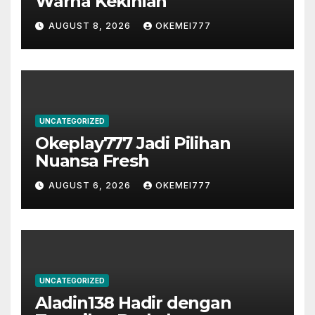
Warna Kekinian
AUGUST 8, 2026
OKEMEI777
UNCATEGORIZED
Okeplay777 Jadi Pilihan
Nuansa Fresh
AUGUST 6, 2026
OKEMEI777
UNCATEGORIZED
Aladin138 Hadir dengan