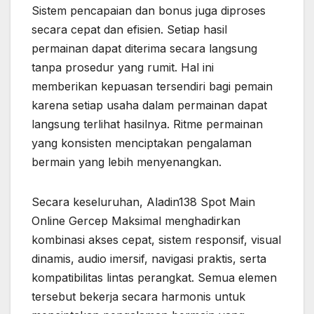
Sistem pencapaian dan bonus juga diproses
secara cepat dan efisien. Setiap hasil
permainan dapat diterima secara langsung
tanpa prosedur yang rumit. Hal ini
memberikan kepuasan tersendiri bagi pemain
karena setiap usaha dalam permainan dapat
langsung terlihat hasilnya. Ritme permainan
yang konsisten menciptakan pengalaman
bermain yang lebih menyenangkan.
Secara keseluruhan, Aladin138 Spot Main
Online Gercep Maksimal menghadirkan
kombinasi akses cepat, sistem responsif, visual
dinamis, audio imersif, navigasi praktis, serta
kompatibilitas lintas perangkat. Semua elemen
tersebut bekerja secara harmonis untuk