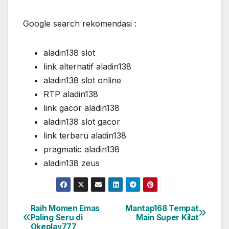
Google search rekomendasi :
aladin138 slot
link alternatif aladin138
aladin138 slot online
RTP aladin138
link gacor aladin138
aladin138 slot gacor
link terbaru aladin138
pragmatic aladin138
aladin138 zeus
Raih Momen Emas
Mantap168 Tempat
Post
Paling Seru di
Main Super Kilat
Okeplay777