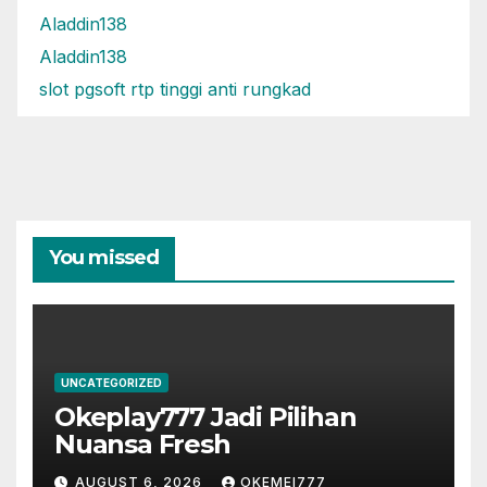
Aladdin138
Aladdin138
slot pgsoft rtp tinggi anti rungkad
You missed
UNCATEGORIZED
Okeplay777 Jadi Pilihan
Nuansa Fresh
AUGUST 6, 2026
OKEMEI777