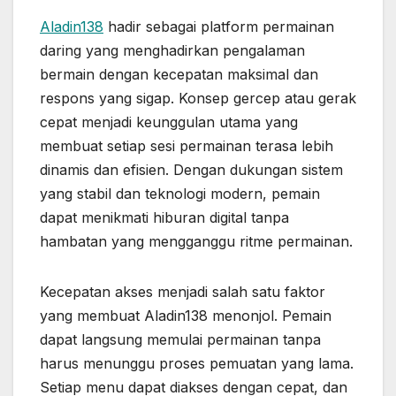
Aladin138
hadir sebagai platform permainan
daring yang menghadirkan pengalaman
bermain dengan kecepatan maksimal dan
respons yang sigap. Konsep gercep atau gerak
cepat menjadi keunggulan utama yang
membuat setiap sesi permainan terasa lebih
dinamis dan efisien. Dengan dukungan sistem
yang stabil dan teknologi modern, pemain
dapat menikmati hiburan digital tanpa
hambatan yang mengganggu ritme permainan.
Kecepatan akses menjadi salah satu faktor
yang membuat Aladin138 menonjol. Pemain
dapat langsung memulai permainan tanpa
harus menunggu proses pemuatan yang lama.
Setiap menu dapat diakses dengan cepat, dan