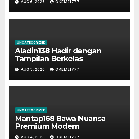
AUG 6, 2026
OKEMEI777
UNCATEGORIZED
Aladin138 Hadir dengan
Tampilan Berkelas
AUG 5, 2026
OKEMEI777
UNCATEGORIZED
Mantap168 Bawa Nuansa
Premium Modern
AUG 4, 2026
OKEMEI777