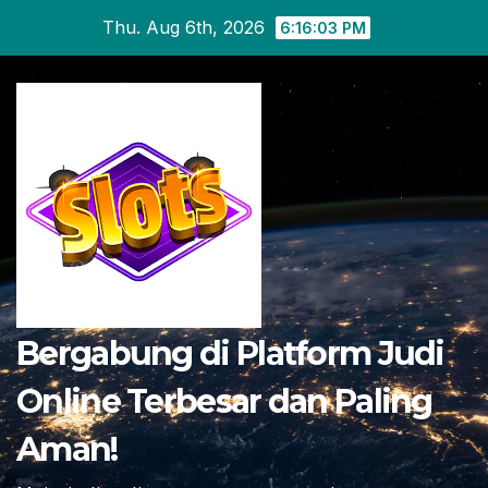
Skip
Thu. Aug 6th, 2026
6:16:03 PM
to
content
Bergabung di Platform Judi
Online Terbesar dan Paling
Aman!