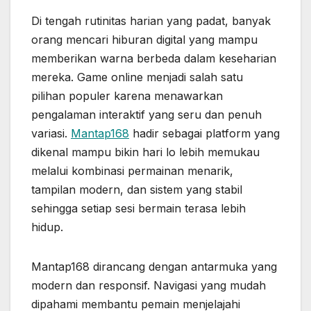
Di tengah rutinitas harian yang padat, banyak
orang mencari hiburan digital yang mampu
memberikan warna berbeda dalam keseharian
mereka. Game online menjadi salah satu
pilihan populer karena menawarkan
pengalaman interaktif yang seru dan penuh
variasi.
Mantap168
hadir sebagai platform yang
dikenal mampu bikin hari lo lebih memukau
melalui kombinasi permainan menarik,
tampilan modern, dan sistem yang stabil
sehingga setiap sesi bermain terasa lebih
hidup.
Mantap168 dirancang dengan antarmuka yang
modern dan responsif. Navigasi yang mudah
dipahami membantu pemain menjelajahi