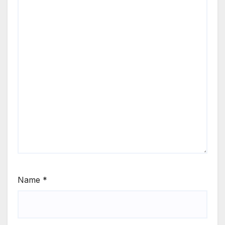
Name
*