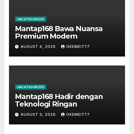
UNCATEGORIZED
Mantap168 Bawa Nuansa
Premium Modern
AUGUST 4, 2026
OKEMEI777
UNCATEGORIZED
Mantap168 Hadir dengan
Teknologi Ringan
AUGUST 3, 2026
OKEMEI777