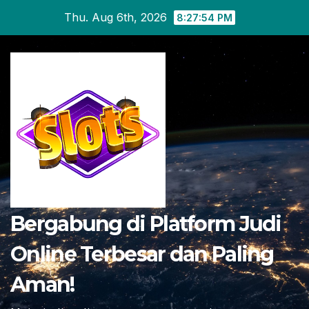
Skip
Thu. Aug 6th, 2026
8:27:55 PM
to
content
Bergabung di Platform Judi
Online Terbesar dan Paling
Aman!