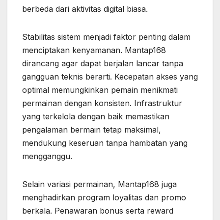
berbeda dari aktivitas digital biasa.
Stabilitas sistem menjadi faktor penting dalam
menciptakan kenyamanan. Mantap168
dirancang agar dapat berjalan lancar tanpa
gangguan teknis berarti. Kecepatan akses yang
optimal memungkinkan pemain menikmati
permainan dengan konsisten. Infrastruktur
yang terkelola dengan baik memastikan
pengalaman bermain tetap maksimal,
mendukung keseruan tanpa hambatan yang
mengganggu.
Selain variasi permainan, Mantap168 juga
menghadirkan program loyalitas dan promo
berkala. Penawaran bonus serta reward