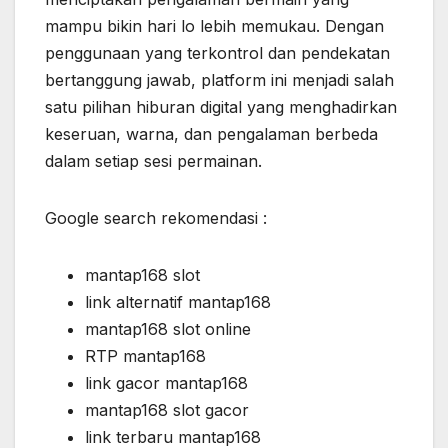
mampu bikin hari lo lebih memukau. Dengan
penggunaan yang terkontrol dan pendekatan
bertanggung jawab, platform ini menjadi salah
satu pilihan hiburan digital yang menghadirkan
keseruan, warna, dan pengalaman berbeda
dalam setiap sesi permainan.
Google search rekomendasi :
mantap168 slot
link alternatif mantap168
mantap168 slot online
RTP mantap168
link gacor mantap168
mantap168 slot gacor
link terbaru mantap168