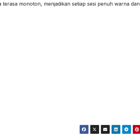
erasa monoton, menjadikan setiap sesi penuh warna dan