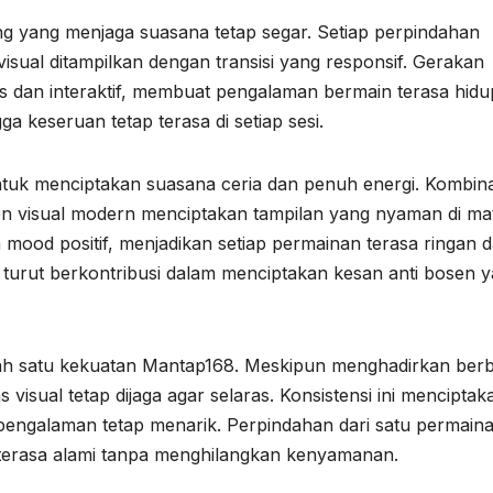
ng yang menjaga suasana tetap segar. Setiap perpindahan
isual ditampilkan dengan transisi yang responsif. Gerakan
 dan interaktif, membuat pengalaman bermain terasa hidu
ga keseruan tetap terasa di setiap sesi.
uk menciptakan suasana ceria dan penuh energi. Kombina
en visual modern menciptakan tampilan yang nyaman di ma
d positif, menjadikan setiap permainan terasa ringan 
turut berkontribusi dalam menciptakan kesan anti bosen 
alah satu kekuatan Mantap168. Meskipun menghadirkan berb
visual tetap dijaga agar selaras. Konsistensi ini menciptak
 pengalaman tetap menarik. Perpindahan dari satu permain
 terasa alami tanpa menghilangkan kenyamanan.