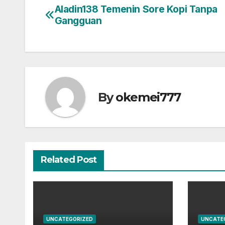
Aladin138 Temenin Sore Kopi Tanpa
Post
Gangguan
navigation
By
okemei777
Related Post
UNCATEGORIZED
UNCATE