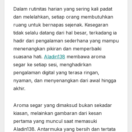
Dalam rutinitas harian yang sering kali padat
dan melelahkan, setiap orang membutuhkan
ruang untuk bernapas sejenak. Kesegaran
tidak selalu datang dari hal besar, terkadang ia
hadir dari pengalaman sederhana yang mampu
menenangkan pikiran dan memperbaiki
suasana hati.
Aladin138
membawa aroma
segar ke setiap sesi, menghadirkan
pengalaman digital yang terasa ringan,
nyaman, dan menyenangkan dari awal hingga
akhir.
Aroma segar yang dimaksud bukan sekadar
kiasan, melainkan gambaran dari kesan
pertama yang muncul saat memasuki
Aladin138. Antarmuka yang bersih dan tertata