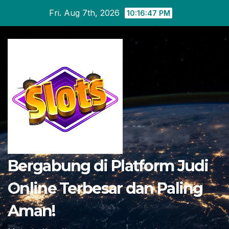
Skip
Fri. Aug 7th, 2026
10:16:48 PM
to
content
Bergabung di Platform Judi
Online Terbesar dan Paling
Aman!