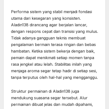
Performa sistem yang stabil menjadi fondasi
utama dari kesegaran yang konsisten.
Aladin138 dirancang agar berjalan lancar,
dengan respons cepat dan transisi yang mulus.
Tidak adanya gangguan teknis membuat
pengalaman bermain terasa ringan dan bebas
hambatan. Ketika sistem bekerja dengan baik,
pemain dapat menikmati setiap momen tanpa
rasa jengkel atau lelah. Stabilitas inilah yang
menjaga aroma segar tetap hadir di setiap sesi,
tanpa terputus oleh hal-hal yang mengganggu.
Struktur permainan di Aladin138 juga
mendukung suasana segar tersebut. Alur
permainan dibuat jelas dan mudah dipahami,