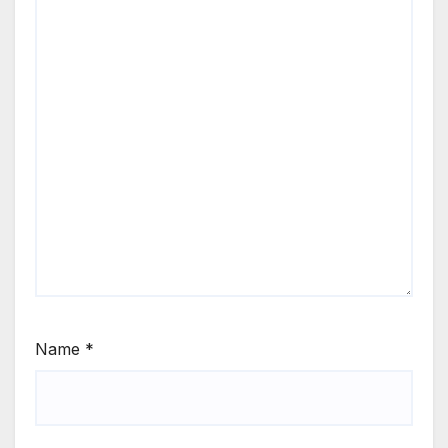
Name
*