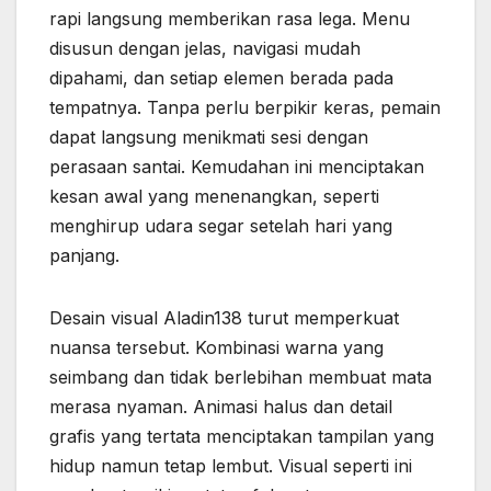
rapi langsung memberikan rasa lega. Menu
disusun dengan jelas, navigasi mudah
dipahami, dan setiap elemen berada pada
tempatnya. Tanpa perlu berpikir keras, pemain
dapat langsung menikmati sesi dengan
perasaan santai. Kemudahan ini menciptakan
kesan awal yang menenangkan, seperti
menghirup udara segar setelah hari yang
panjang.
Desain visual Aladin138 turut memperkuat
nuansa tersebut. Kombinasi warna yang
seimbang dan tidak berlebihan membuat mata
merasa nyaman. Animasi halus dan detail
grafis yang tertata menciptakan tampilan yang
hidup namun tetap lembut. Visual seperti ini