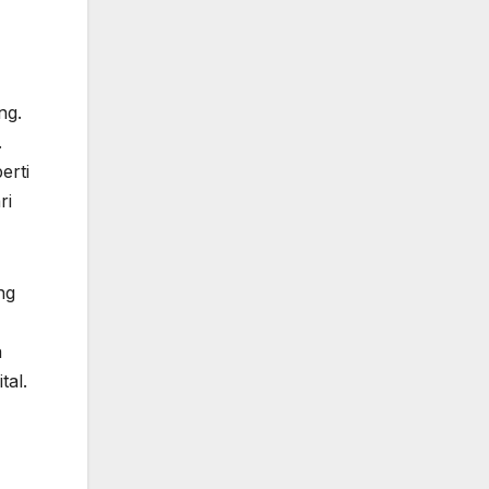
ng.
.
erti
ri
ng
a
tal.