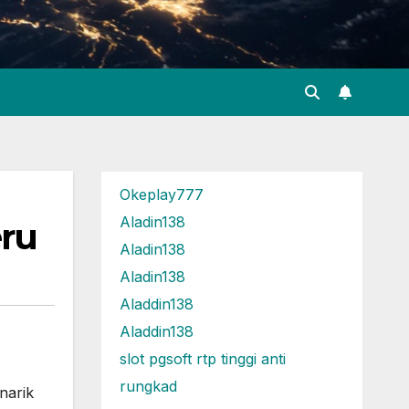
Okeplay777
Aladin138
eru
Aladin138
Aladin138
Aladdin138
Aladdin138
slot pgsoft rtp tinggi anti
rungkad
narik