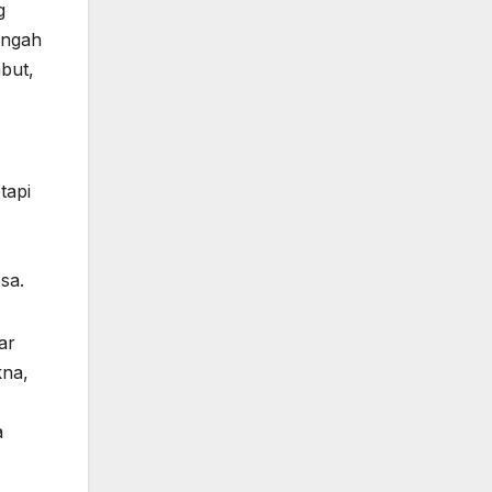
g
engah
but,
tapi
sa.
ar
kna,
a