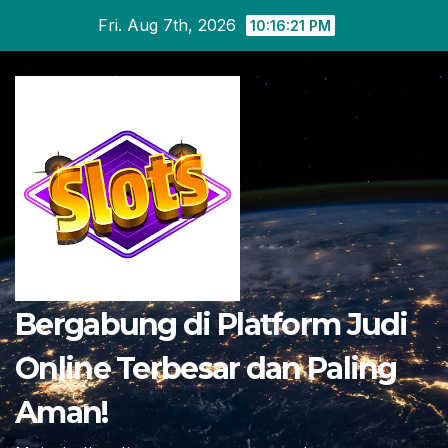
Skip
Fri. Aug 7th, 2026
10:16:22 PM
to
content
Bergabung di Platform Judi
Online Terbesar dan Paling
Aman!