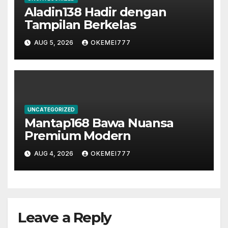
Aladin138 Hadir dengan
Tampilan Berkelas
AUG 5, 2026
OKEMEI777
UNCATEGORIZED
Mantap168 Bawa Nuansa
Premium Modern
AUG 4, 2026
OKEMEI777
Leave a Reply