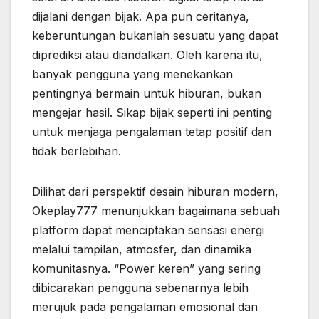
dijalani dengan bijak. Apa pun ceritanya,
keberuntungan bukanlah sesuatu yang dapat
diprediksi atau diandalkan. Oleh karena itu,
banyak pengguna yang menekankan
pentingnya bermain untuk hiburan, bukan
mengejar hasil. Sikap bijak seperti ini penting
untuk menjaga pengalaman tetap positif dan
tidak berlebihan.
Dilihat dari perspektif desain hiburan modern,
Okeplay777 menunjukkan bagaimana sebuah
platform dapat menciptakan sensasi energi
melalui tampilan, atmosfer, dan dinamika
komunitasnya. “Power keren” yang sering
dibicarakan pengguna sebenarnya lebih
merujuk pada pengalaman emosional dan