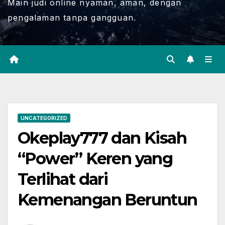
Main judi online nyaman, aman, dengan
pengalaman tanpa gangguan.
UNCATEGORIZED
Okeplay777 dan Kisah
“Power” Keren yang
Terlihat dari
Kemenangan Beruntun