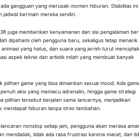
k ada gangguan yang merusak momen hiburan. Stabilitas ini
adwal bermain mereka sendiri.
138 juga memberikan kenyamanan dari sisi pengalaman ber
ah dipahami oleh pengguna baru, sekaligus tetap menarik 
animasi yang halus, dan suara yang jernih turut mencipta
 aspek teknis dan artistik inilah yang membuat banyak
ak pilihan game yang bisa dimainkan sesuai mood. Ada gam
penuh aksi yang memacu adrenalin, hingga game strategi
pilihan tersebut berjalan sama lancarnya, menjadikan
k mendapat hiburan tanpa stres tambahan.
lancaran nonstop setiap jam, pengguna akan merasa ama
 mendadak, tidak ada rasa frustrasi karena macet, dan ti