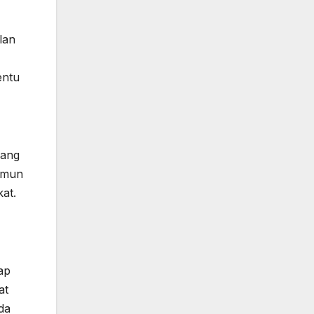
lan
entu
yang
namun
at.
ap
at
da