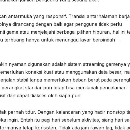
rikan antarmuka yang responsif. Transisi antarhalaman berja
lnya dirancang dengan baik agar pengguna tidak perlu
i game atau menjelajahi berbagai pilihan hiburan, hal ini t
ktu terbuang hanya untuk menunggu layar berpindah—
akin nyaman digunakan adalah sistem streaming gamenya 
n memerlukan koneksi kuat atau menggunakan data besar, 
erjalan stabil tanpa memerlukan beban berat pada perangk
 perangkat standar pun tetap bisa menikmati pengalaman
sif dan dapat diakses oleh siapa pun.
idak pernah tidur. Dengan kelancaran yang hadir nonstop ti
ngin. Entah itu pagi hari sebelum aktivitas, siang hari sa
erformanya tetap konsisten. Tidak ada jam rawan lag, tidak a