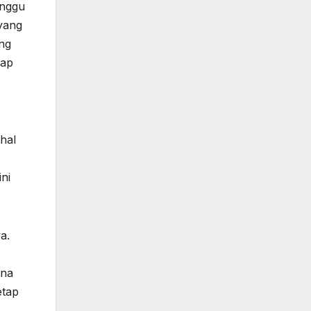
anggu
 yang
ng
iap
hal
ni
a.
una
etap