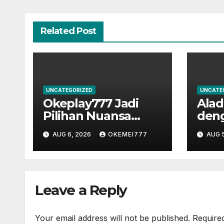
Related Post
UNCATEGORIZED
UNCATE
Okeplay777 Jadi
Alad
Pilihan Nuansa
den
Fresh
Berk
AUG 6, 2026
OKEMEI777
AUG 5
Leave a Reply
Your email address will not be published.
Require