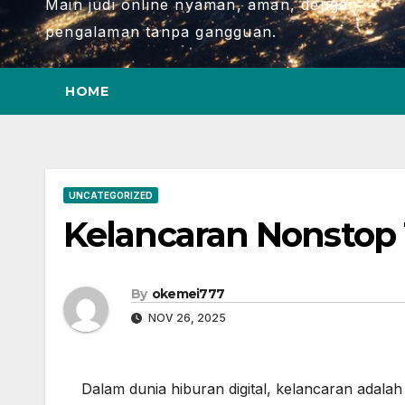
Main judi online nyaman, aman, dengan
pengalaman tanpa gangguan.
HOME
UNCATEGORIZED
Kelancaran Nonstop 
By
okemei777
NOV 26, 2025
Dalam dunia hiburan digital, kelancaran adala