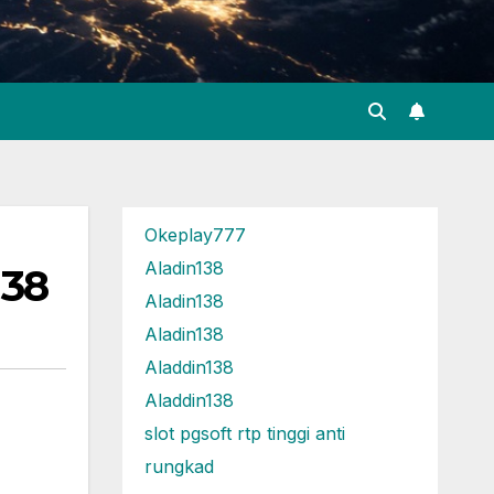
Okeplay777
Aladin138
138
Aladin138
Aladin138
Aladdin138
Aladdin138
slot pgsoft rtp tinggi anti
rungkad