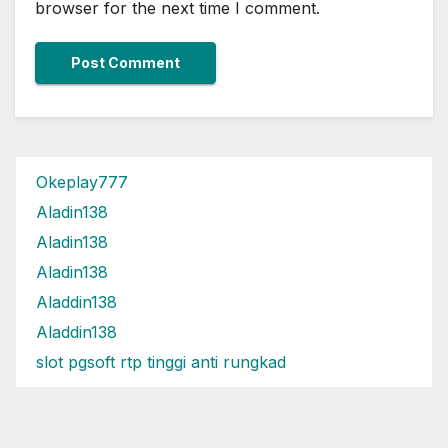
browser for the next time I comment.
Okeplay777
Aladin138
Aladin138
Aladin138
Aladdin138
Aladdin138
slot pgsoft rtp tinggi anti rungkad