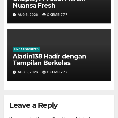
Nuansa Fresh
AUG 6, 2026
OKEMEI777
UNCATEGORIZED
Aladin138 Hadir dengan
Tampilan Berkelas
AUG 5, 2026
OKEMEI777
Leave a Reply