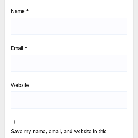
Name
*
Email
*
Website
Save my name, email, and website in this