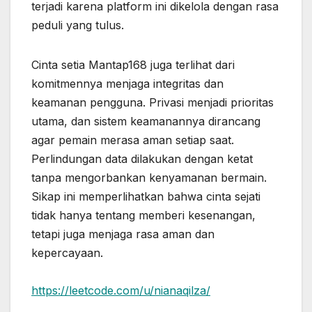
terjadi karena platform ini dikelola dengan rasa
peduli yang tulus.
Cinta setia Mantap168 juga terlihat dari
komitmennya menjaga integritas dan
keamanan pengguna. Privasi menjadi prioritas
utama, dan sistem keamanannya dirancang
agar pemain merasa aman setiap saat.
Perlindungan data dilakukan dengan ketat
tanpa mengorbankan kenyamanan bermain.
Sikap ini memperlihatkan bahwa cinta sejati
tidak hanya tentang memberi kesenangan,
tetapi juga menjaga rasa aman dan
kepercayaan.
https://leetcode.com/u/nianaqilza/