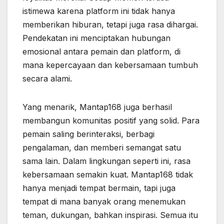
istimewa karena platform ini tidak hanya
memberikan hiburan, tetapi juga rasa dihargai.
Pendekatan ini menciptakan hubungan
emosional antara pemain dan platform, di
mana kepercayaan dan kebersamaan tumbuh
secara alami.
Yang menarik, Mantap168 juga berhasil
membangun komunitas positif yang solid. Para
pemain saling berinteraksi, berbagi
pengalaman, dan memberi semangat satu
sama lain. Dalam lingkungan seperti ini, rasa
kebersamaan semakin kuat. Mantap168 tidak
hanya menjadi tempat bermain, tapi juga
tempat di mana banyak orang menemukan
teman, dukungan, bahkan inspirasi. Semua itu