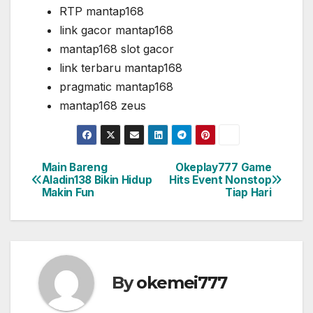
RTP mantap168
link gacor mantap168
mantap168 slot gacor
link terbaru mantap168
pragmatic mantap168
mantap168 zeus
Main Bareng
Okeplay777 Game
Post
Aladin138 Bikin Hidup
Hits Event Nonstop
Makin Fun
Tiap Hari
navigation
By
okemei777