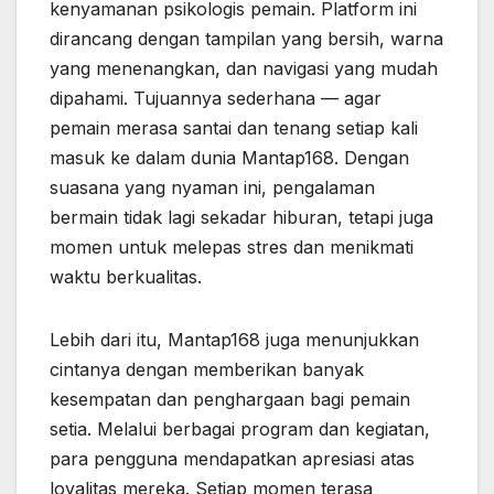
kenyamanan psikologis pemain. Platform ini
dirancang dengan tampilan yang bersih, warna
yang menenangkan, dan navigasi yang mudah
dipahami. Tujuannya sederhana — agar
pemain merasa santai dan tenang setiap kali
masuk ke dalam dunia Mantap168. Dengan
suasana yang nyaman ini, pengalaman
bermain tidak lagi sekadar hiburan, tetapi juga
momen untuk melepas stres dan menikmati
waktu berkualitas.
Lebih dari itu, Mantap168 juga menunjukkan
cintanya dengan memberikan banyak
kesempatan dan penghargaan bagi pemain
setia. Melalui berbagai program dan kegiatan,
para pengguna mendapatkan apresiasi atas
loyalitas mereka. Setiap momen terasa