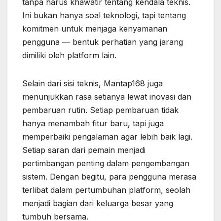
tanpa harus khawatir tentang kendala teknis.
Ini bukan hanya soal teknologi, tapi tentang
komitmen untuk menjaga kenyamanan
pengguna — bentuk perhatian yang jarang
dimiliki oleh platform lain.
Selain dari sisi teknis, Mantap168 juga
menunjukkan rasa setianya lewat inovasi dan
pembaruan rutin. Setiap pembaruan tidak
hanya menambah fitur baru, tapi juga
memperbaiki pengalaman agar lebih baik lagi.
Setiap saran dari pemain menjadi
pertimbangan penting dalam pengembangan
sistem. Dengan begitu, para pengguna merasa
terlibat dalam pertumbuhan platform, seolah
menjadi bagian dari keluarga besar yang
tumbuh bersama.