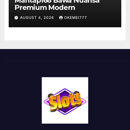
Mantap168 Bawa Nuansa
Premium Modern
AUGUST 4, 2026
OKEMEI777