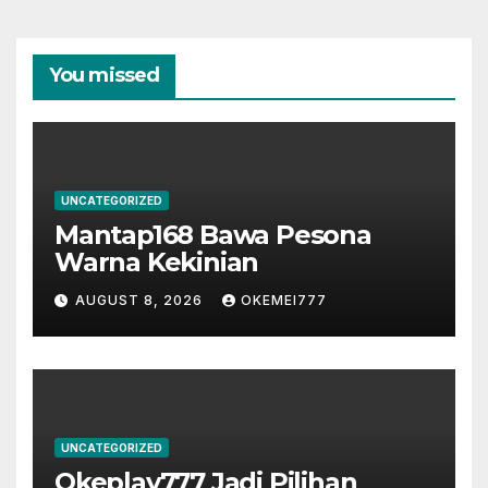
You missed
UNCATEGORIZED
Mantap168 Bawa Pesona
Warna Kekinian
AUGUST 8, 2026
OKEMEI777
UNCATEGORIZED
Okeplay777 Jadi Pilihan