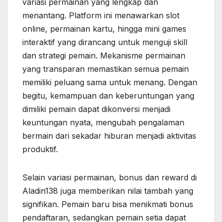
variasi permainan yang lengkap dan
menantang. Platform ini menawarkan slot
online, permainan kartu, hingga mini games
interaktif yang dirancang untuk menguji skill
dan strategi pemain. Mekanisme permainan
yang transparan memastikan semua pemain
memiliki peluang sama untuk menang. Dengan
begitu, kemampuan dan keberuntungan yang
dimiliki pemain dapat dikonversi menjadi
keuntungan nyata, mengubah pengalaman
bermain dari sekadar hiburan menjadi aktivitas
produktif.
Selain variasi permainan, bonus dan reward di
Aladin138 juga memberikan nilai tambah yang
signifikan. Pemain baru bisa menikmati bonus
pendaftaran, sedangkan pemain setia dapat