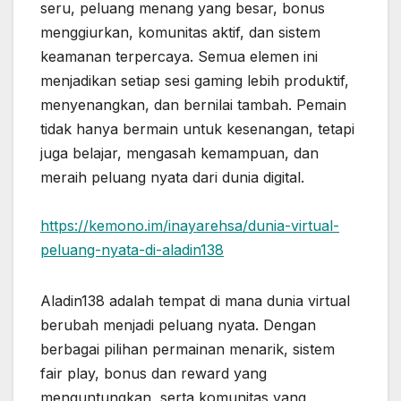
seru, peluang menang yang besar, bonus
menggiurkan, komunitas aktif, dan sistem
keamanan terpercaya. Semua elemen ini
menjadikan setiap sesi gaming lebih produktif,
menyenangkan, dan bernilai tambah. Pemain
tidak hanya bermain untuk kesenangan, tetapi
juga belajar, mengasah kemampuan, dan
meraih peluang nyata dari dunia digital.
https://kemono.im/inayarehsa/dunia-virtual-
peluang-nyata-di-aladin138
Aladin138 adalah tempat di mana dunia virtual
berubah menjadi peluang nyata. Dengan
berbagai pilihan permainan menarik, sistem
fair play, bonus dan reward yang
menguntungkan, serta komunitas yang