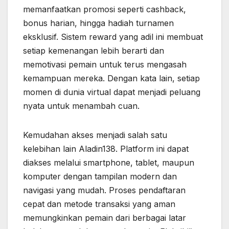
memanfaatkan promosi seperti cashback,
bonus harian, hingga hadiah turnamen
eksklusif. Sistem reward yang adil ini membuat
setiap kemenangan lebih berarti dan
memotivasi pemain untuk terus mengasah
kemampuan mereka. Dengan kata lain, setiap
momen di dunia virtual dapat menjadi peluang
nyata untuk menambah cuan.
Kemudahan akses menjadi salah satu
kelebihan lain Aladin138. Platform ini dapat
diakses melalui smartphone, tablet, maupun
komputer dengan tampilan modern dan
navigasi yang mudah. Proses pendaftaran
cepat dan metode transaksi yang aman
memungkinkan pemain dari berbagai latar