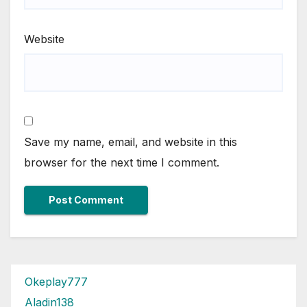
Website
Save my name, email, and website in this
browser for the next time I comment.
Okeplay777
Aladin138