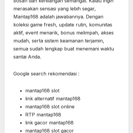
bosan dan kehilangan semangat. Kalau ingin
merasakan sensasi yang lebih segar,
Mantap168 adalah jawabannya. Dengan
koleksi game fresh, update rutin, komunitas
aktif, event menarik, bonus melimpah, akses
mudah, serta sistem keamanan terjamin,
semua sudah lengkap buat menemani waktu
santai Anda.
Google search rekomendasi :
mantap168 slot
link alternatif mantap168
mantap168 slot online
RTP mantap168
link gacor mantap168
mantap168 slot gacor