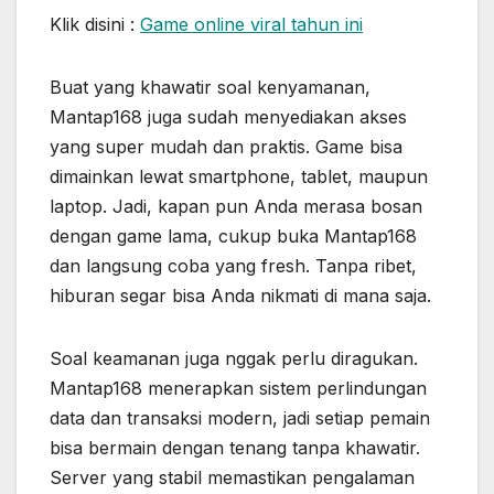
Klik disini :
Game online viral tahun ini
Buat yang khawatir soal kenyamanan,
Mantap168 juga sudah menyediakan akses
yang super mudah dan praktis. Game bisa
dimainkan lewat smartphone, tablet, maupun
laptop. Jadi, kapan pun Anda merasa bosan
dengan game lama, cukup buka Mantap168
dan langsung coba yang fresh. Tanpa ribet,
hiburan segar bisa Anda nikmati di mana saja.
Soal keamanan juga nggak perlu diragukan.
Mantap168 menerapkan sistem perlindungan
data dan transaksi modern, jadi setiap pemain
bisa bermain dengan tenang tanpa khawatir.
Server yang stabil memastikan pengalaman