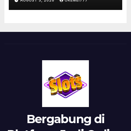
AUGUST 3, 2026
OKEMEI777
Bergabung di