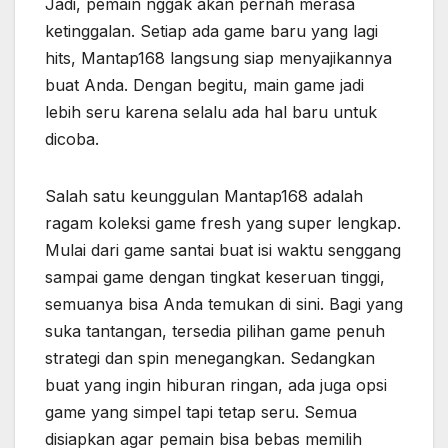
Jadi, pemain nggak akan pernah merasa
ketinggalan. Setiap ada game baru yang lagi
hits, Mantap168 langsung siap menyajikannya
buat Anda. Dengan begitu, main game jadi
lebih seru karena selalu ada hal baru untuk
dicoba.
Salah satu keunggulan Mantap168 adalah
ragam koleksi game fresh yang super lengkap.
Mulai dari game santai buat isi waktu senggang
sampai game dengan tingkat keseruan tinggi,
semuanya bisa Anda temukan di sini. Bagi yang
suka tantangan, tersedia pilihan game penuh
strategi dan spin menegangkan. Sedangkan
buat yang ingin hiburan ringan, ada juga opsi
game yang simpel tapi tetap seru. Semua
disiapkan agar pemain bisa bebas memilih