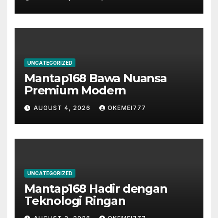
UNCATEGORIZED
Mantap168 Bawa Nuansa
Premium Modern
AUGUST 4, 2026
OKEMEI777
UNCATEGORIZED
Mantap168 Hadir dengan
Teknologi Ringan