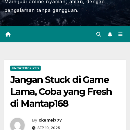
Main judi online nyaman, aman, dengan
pengalaman tanpa gangguan.
UNCATEGORIZED
Jangan Stuck di Game
Lama, Coba yang Fresh
di Mantap168
By
okemei777
SEP 10, 2025