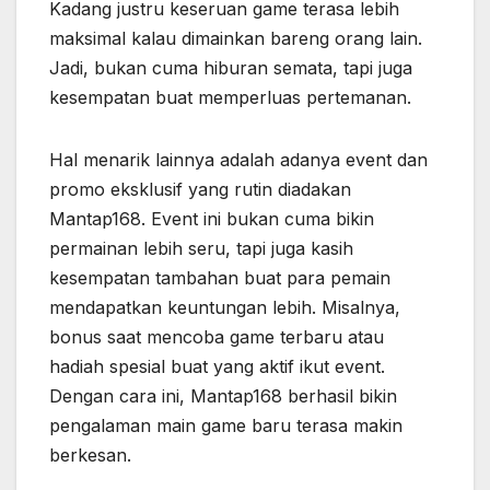
Kadang justru keseruan game terasa lebih
maksimal kalau dimainkan bareng orang lain.
Jadi, bukan cuma hiburan semata, tapi juga
kesempatan buat memperluas pertemanan.
Hal menarik lainnya adalah adanya event dan
promo eksklusif yang rutin diadakan
Mantap168. Event ini bukan cuma bikin
permainan lebih seru, tapi juga kasih
kesempatan tambahan buat para pemain
mendapatkan keuntungan lebih. Misalnya,
bonus saat mencoba game terbaru atau
hadiah spesial buat yang aktif ikut event.
Dengan cara ini, Mantap168 berhasil bikin
pengalaman main game baru terasa makin
berkesan.