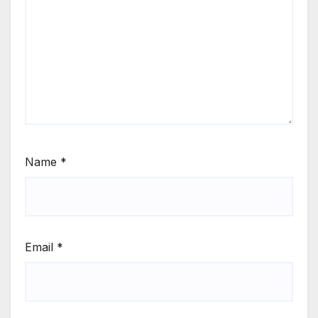
Name
*
Email
*