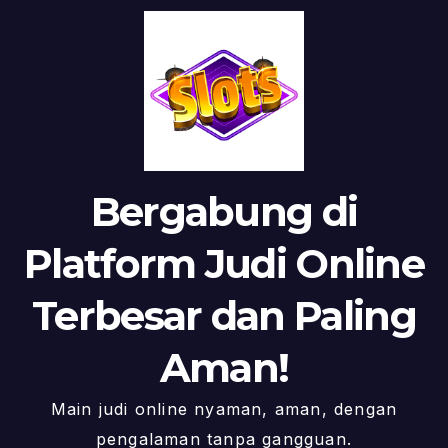
Bergabung di
Platform Judi Online
Terbesar dan Paling
Aman!
Main judi online nyaman, aman, dengan
pengalaman tanpa gangguan.