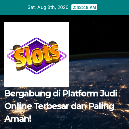
Skip
Sat. Aug 8th, 2026
2:43:49 AM
to
content
Bergabung di Platform Judi
Online Terbesar dan Paling
Aman!