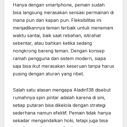
Hanya dengan smartphone, pemain sudah
bisa langsung merasakan sensasi permainan di
mana pun dan kapan pun. Fleksibilitas ini
menjadikannya teman terbaik untuk menemani
waktu santai, baik saat rebahan, istirahat
sebentar, atau bahkan ketika sedang
nongkrong bareng teman. Dengan konsep
ramah pengguna dan sistem modern, siapa
saja bisa ikut merasakan keseruan tanpa harus
pusing dengan aturan yang ribet.
Salah satu alasan mengapa Aladin138 disebut
rumahnya spin pintar adalah karena di sini,
setiap putaran bisa dikelola dengan strategi
sederhana namun efektif. Pemain tidak hanya
sekadar mengandalkan hoki, tetapi juga bisa