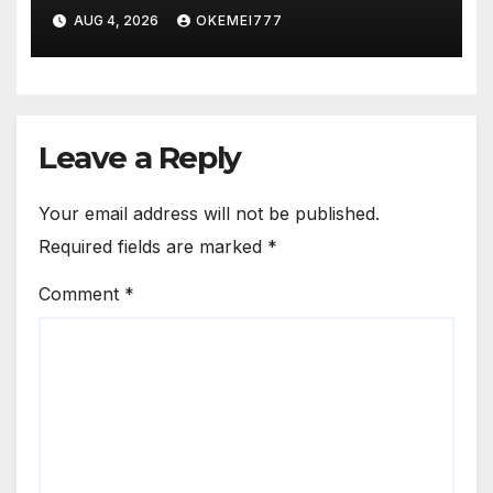
AUG 4, 2026
OKEMEI777
Leave a Reply
Your email address will not be published.
Required fields are marked
*
Comment
*