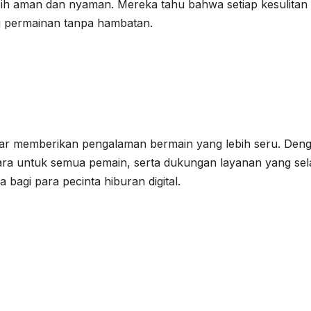
ih aman dan nyaman. Mereka tahu bahwa setiap kesulitan 
ti permainan tanpa hambatan.
enar memberikan pengalaman bermain yang lebih seru. Den
tara untuk semua pemain, serta dukungan layanan yang sel
ma bagi para pecinta hiburan digital.