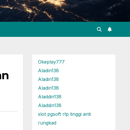
Okeplay777
Aladin138
an
Aladin138
Aladin138
Aladdin138
Aladdin138
slot pgsoft rtp tinggi anti
rungkad