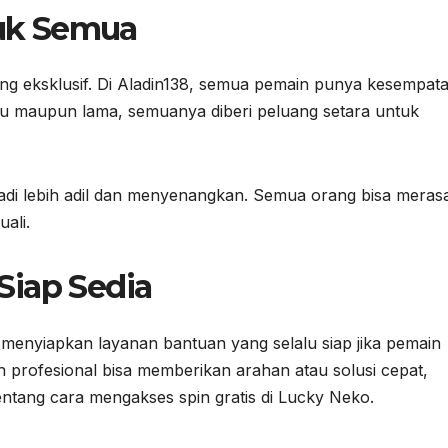
uk Semua
ang eksklusif. Di Aladin138, semua pemain punya kesempat
u maupun lama, semuanya diberi peluang setara untuk
adi lebih adil dan menyenangkan. Semua orang bisa meras
ali.
Siap Sedia
menyiapkan layanan bantuan yang selalu siap jika pemain
profesional bisa memberikan arahan atau solusi cepat,
tentang cara mengakses spin gratis di Lucky Neko.