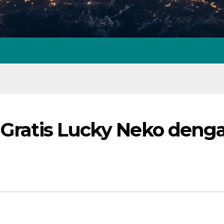
n Gratis Lucky Neko deng