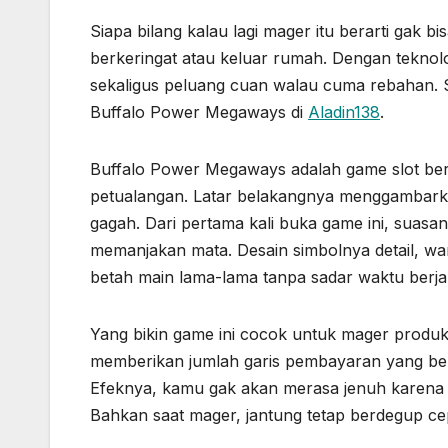
Siapa bilang kalau lagi mager itu berarti gak b
berkeringat atau keluar rumah. Dengan teknolo
sekaligus peluang cuan walau cuma rebahan. S
Buffalo Power Megaways di
Aladin138
.
Buffalo Power Megaways adalah game slot be
petualangan. Latar belakangnya menggambarka
gagah. Dari pertama kali buka game ini, suasa
memanjakan mata. Desain simbolnya detail, wa
betah main lama-lama tanpa sadar waktu berja
Yang bikin game ini cocok untuk mager produk
memberikan jumlah garis pembayaran yang be
Efeknya, kamu gak akan merasa jenuh karena t
Bahkan saat mager, jantung tetap berdegup cep