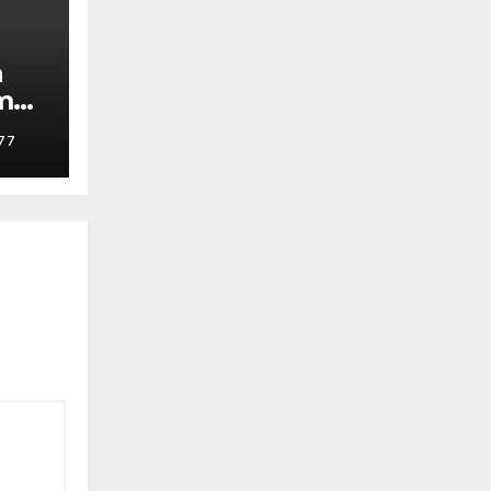
a
m
77