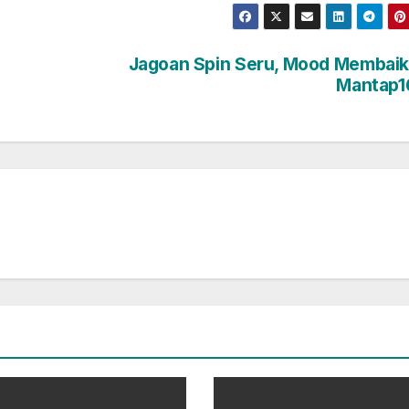
Jagoan Spin Seru, Mood Membaik
Mantap1