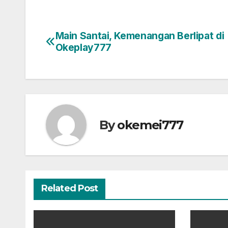
Main Santai, Kemenangan Berlipat di
Post
Okeplay777
navigation
By
okemei777
Related Post