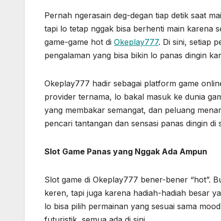
Pernah ngerasain deg-degan tiap detik saat ma
tapi lo tetap nggak bisa berhenti main karena 
game-game hot di
Okeplay777
. Di sini, setia
pengalaman yang bisa bikin lo panas dingin kar
Okeplay777 hadir sebagai platform game onlin
provider ternama, lo bakal masuk ke dunia gam
yang membakar semangat, dan peluang menang 
pencari tantangan dan sensasi panas dingin di 
Slot Game Panas yang Nggak Ada Ampun
Slot game di Okeplay777 bener-bener “hot”. 
keren, tapi juga karena hadiah-hadiah besar ya
lo bisa pilih permainan yang sesuai sama mood 
futuristik, semua ada di sini.