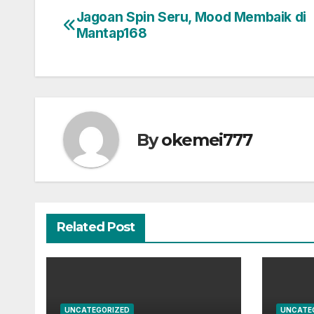
Jagoan Spin Seru, Mood Membaik di
Post
Mantap168
navigation
By
okemei777
Related Post
UNCATEGORIZED
UNCATE