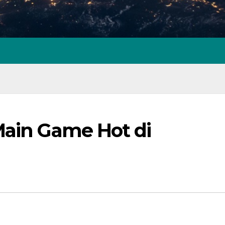
Main Game Hot di