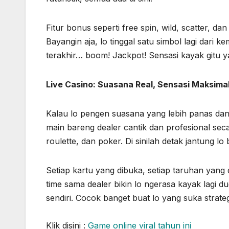
Fitur bonus seperti free spin, wild, scatter, 
Bayangin aja, lo tinggal satu simbol lagi dari
terakhir… boom! Jackpot! Sensasi kayak gitu 
Live Casino: Suasana Real, Sensasi Maksima
Kalau lo pengen suasana yang lebih panas dan 
main bareng dealer cantik dan profesional sec
roulette, dan poker. Di sinilah detak jantung lo b
Setiap kartu yang dibuka, setiap taruhan yang
time sama dealer bikin lo ngerasa kayak lagi 
sendiri. Cocok banget buat lo yang suka strateg
Klik disini :
Game online viral tahun ini