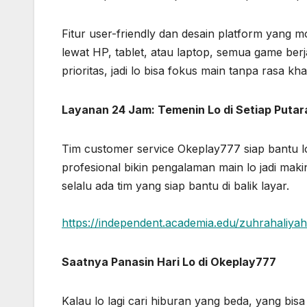
Fitur user-friendly dan desain platform yang 
lewat HP, tablet, atau laptop, semua game ber
prioritas, jadi lo bisa fokus main tanpa rasa kha
Layanan 24 Jam: Temenin Lo di Setiap Putar
Tim customer service Okeplay777 siap bantu 
profesional bikin pengalaman main lo jadi ma
selalu ada tim yang siap bantu di balik layar.
https://independent.academia.edu/zuhrahaliyah
Saatnya Panasin Hari Lo di Okeplay777
Kalau lo lagi cari hiburan yang beda, yang bis