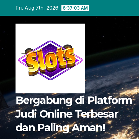
Skip
Fri. Aug 7th, 2026
6:37:05 AM
to
content
Bergabung di Platform
Judi Online Terbesar
dan Paling Aman!