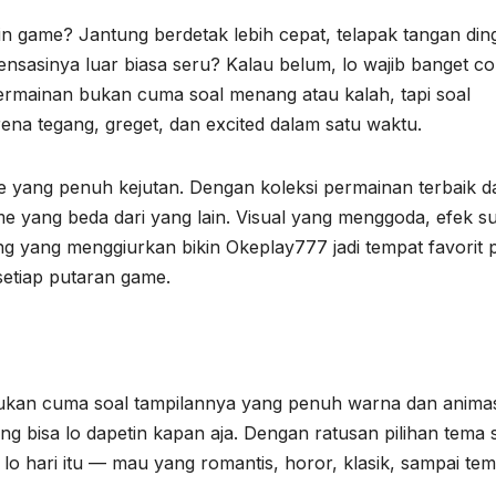
in game? Jantung berdetak lebih cepat, telapak tangan ding
sensasinya luar biasa seru? Kalau belum, lo wajib banget c
p permainan bukan cuma soal menang atau kalah, tapi soal
ena tegang, greget, dan excited dalam satu waktu.
e yang penuh kejutan. Dengan koleksi permainan terbaik da
e yang beda dari yang lain. Visual yang menggoda, efek s
yang menggiurkan bikin Okeplay777 jadi tempat favorit 
setiap putaran game.
Bukan cuma soal tampilannya yang penuh warna dan animas
ng bisa lo dapetin kapan aja. Dengan ratusan pilihan tema s
lo hari itu — mau yang romantis, horor, klasik, sampai te