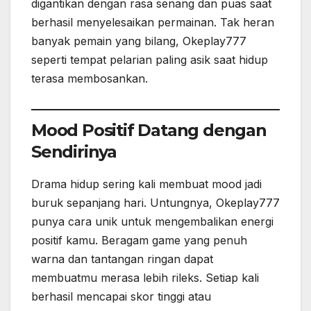
digantikan dengan rasa senang dan puas saat
berhasil menyelesaikan permainan. Tak heran
banyak pemain yang bilang, Okeplay777
seperti tempat pelarian paling asik saat hidup
terasa membosankan.
Mood Positif Datang dengan
Sendirinya
Drama hidup sering kali membuat mood jadi
buruk sepanjang hari. Untungnya, Okeplay777
punya cara unik untuk mengembalikan energi
positif kamu. Beragam game yang penuh
warna dan tantangan ringan dapat
membuatmu merasa lebih rileks. Setiap kali
berhasil mencapai skor tinggi atau