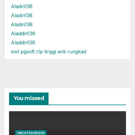
Aladin138
Aladin138
Aladin138
Aladdin138
Aladdin138
slot pgsoft rtp tinggi anti rungkad
You missed
UNCATEGORIZED