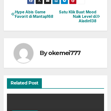
Hype Abis Game
Satu Klik Buat Mood
Post
Favorit di Mantap168
Naik Level di
Aladin138
navigation
By
okemei777
Related Post