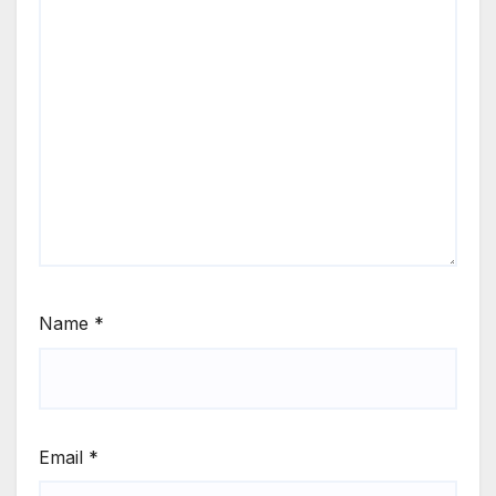
Name
*
Email
*