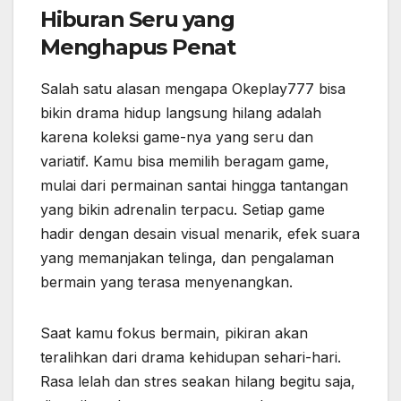
Hiburan Seru yang
Menghapus Penat
Salah satu alasan mengapa Okeplay777 bisa
bikin drama hidup langsung hilang adalah
karena koleksi game-nya yang seru dan
variatif. Kamu bisa memilih beragam game,
mulai dari permainan santai hingga tantangan
yang bikin adrenalin terpacu. Setiap game
hadir dengan desain visual menarik, efek suara
yang memanjakan telinga, dan pengalaman
bermain yang terasa menyenangkan.
Saat kamu fokus bermain, pikiran akan
teralihkan dari drama kehidupan sehari-hari.
Rasa lelah dan stres seakan hilang begitu saja,