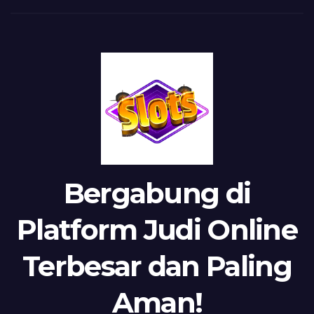
Bergabung di
Platform Judi Online
Terbesar dan Paling
Aman!