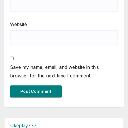
Website
Save my name, email, and website in this
browser for the next time I comment.
Okeplay777