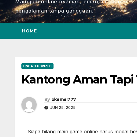
Main judi online nyaman, aman, dengan
pengalaman tanpa gangguan.
HOME
UNCATEGORIZED
Kantong Aman Tapi 
By
okemei777
JUN 25, 2025
Siapa bilang main game online harus modal bes