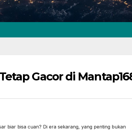
Tetap Gacor di Mantap16
ar biar bisa cuan? Di era sekarang, yang penting bukan