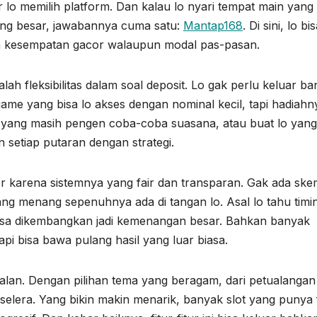
r lo memilih platform. Dan kalau lo nyari tempat main yang
ang besar, jawabannya cuma satu:
Mantap168
. Di sini, lo bi
a kesempatan gacor walaupun modal pas-pasan.
lah fleksibilitas dalam soal deposit. Lo gak perlu keluar b
ame yang bisa lo akses dengan nominal kecil, tapi hadiahn
 yang masih pengen coba-coba suasana, atau buat lo yang
setiap putaran dengan strategi.
 karena sistemnya yang fair dan transparan. Gak ada sk
ng menang sepenuhnya ada di tangan lo. Asal lo tahu timi
isa dikembangkan jadi kemenangan besar. Bahkan banyak
pi bisa bawa pulang hasil yang luar biasa.
dalan. Dengan pilihan tema yang beragam, dari petualangan
ai selera. Yang bikin makin menarik, banyak slot yang punya 