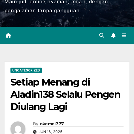
Main judi online nyaman, aman, dengan
pengalaman tanpa gangguan.
UNCATEGORIZED
Setiap Menang di
Aladin138 Selalu Pengen
Diulang Lagi
By
okemei777
JUN 16, 2025