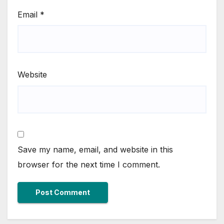
Email
*
Website
Save my name, email, and website in this
browser for the next time I comment.