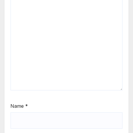
Name
*