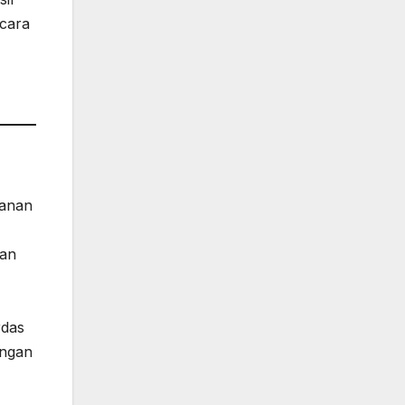
 cara
manan
dan
rdas
engan