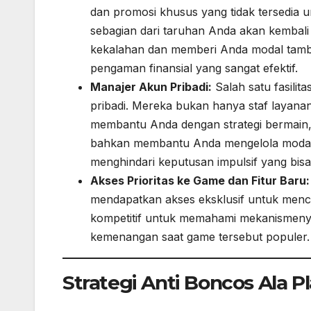
dan promosi khusus yang tidak tersedia u
sebagian dari taruhan Anda akan kembali
kekalahan dan memberi Anda modal tamba
pengaman finansial yang sangat efektif.
Manajer Akun Pribadi:
Salah satu fasilit
pribadi. Mereka bukan hanya staf layanan
membantu Anda dengan strategi bermain
bahkan membantu Anda mengelola modal aga
menghindari keputusan impulsif yang bisa
Akses Prioritas ke Game dan Fitur Baru:
mendapatkan akses eksklusif untuk menco
kompetitif untuk memahami mekanismenya 
kemenangan saat game tersebut populer.
Strategi Anti Boncos Ala P