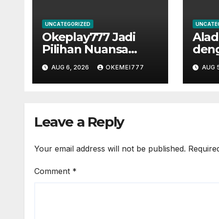
UNCATEGORIZED
UNCATE
Okeplay777 Jadi
Alad
Pilihan Nuansa
den
Fresh
Berk
AUG 6, 2026
OKEMEI777
AUG 5
Leave a Reply
Your email address will not be published.
Require
Comment
*