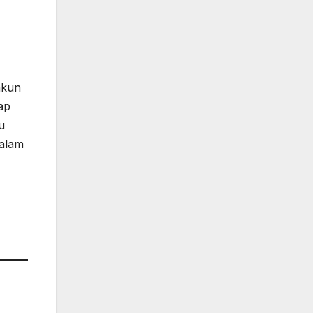
akun
ap
u
dalam