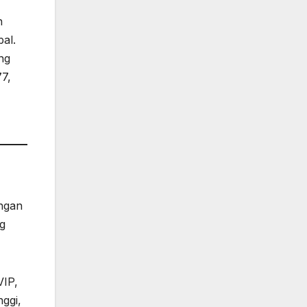
n
al.
ng
77,
ungan
ng
VIP,
ggi,