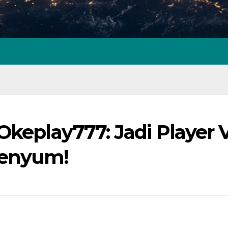
Okeplay777: Jadi Player V
Senyum!