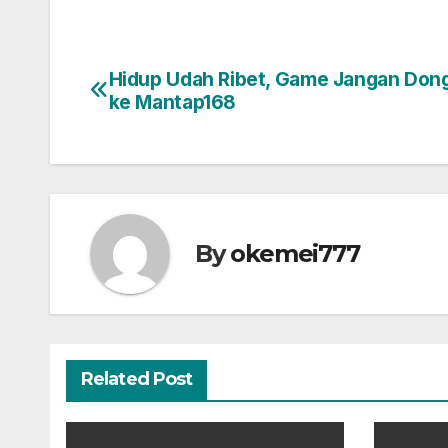
Hidup Udah Ribet, Game Jangan Dong
Post
ke Mantap168
navigation
By
okemei777
Related Post