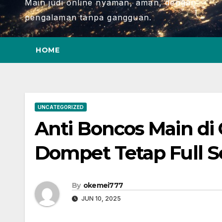
Main judi online nyaman, aman, dengan
pengalaman tanpa gangguan.
HOME
UNCATEGORIZED
Anti Boncos Main di 
Dompet Tetap Full 
By
okemei777
JUN 10, 2025