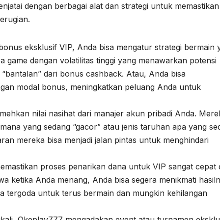
enjatai dengan berbagai alat dan strategi untuk memastikan
erugian.
onus eksklusif VIP, Anda bisa mengatur strategi bermain 
ba game dengan volatilitas tinggi yang menawarkan potensi
“bantalan” dari bonus cashback. Atau, Anda bisa
gan modal bonus, meningkatkan peluang Anda untuk
ehkan nilai nasihat dari manajer akun pribadi Anda. Mere
mana yang sedang “gacor” atau jenis taruhan apa yang se
ran mereka bisa menjadi jalan pintas untuk menghindari
mastikan proses penarikan dana untuk VIP sangat cepat 
hwa ketika Anda menang, Anda bisa segera menikmati hasiln
 tergoda untuk terus bermain dan mungkin kehilangan
kali, Okeplay777 mengadakan event atau turnamen eksklu