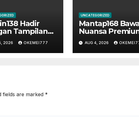
GORIZED
UNCATEGORIZED
in138 Hadir
Mantap168 Baw
gan Tampilan
Nuansa Premiu
elas
Modern
, 2026
OKEMEI777
AUG 4, 2026
OKEMEI7
d fields are marked
*