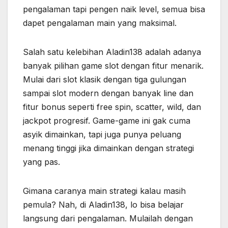
pengalaman tapi pengen naik level, semua bisa
dapet pengalaman main yang maksimal.
Salah satu kelebihan Aladin138 adalah adanya
banyak pilihan game slot dengan fitur menarik.
Mulai dari slot klasik dengan tiga gulungan
sampai slot modern dengan banyak line dan
fitur bonus seperti free spin, scatter, wild, dan
jackpot progresif. Game-game ini gak cuma
asyik dimainkan, tapi juga punya peluang
menang tinggi jika dimainkan dengan strategi
yang pas.
Gimana caranya main strategi kalau masih
pemula? Nah, di Aladin138, lo bisa belajar
langsung dari pengalaman. Mulailah dengan