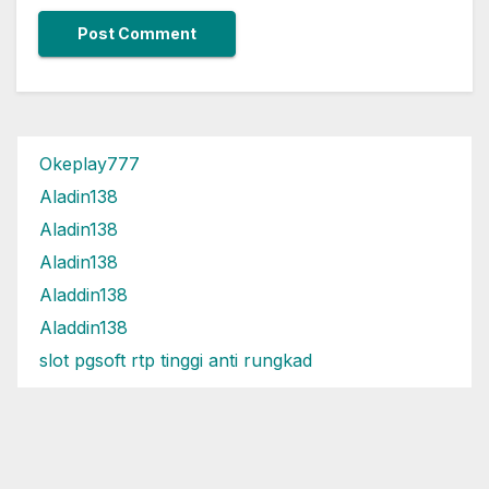
Okeplay777
Aladin138
Aladin138
Aladin138
Aladdin138
Aladdin138
slot pgsoft rtp tinggi anti rungkad