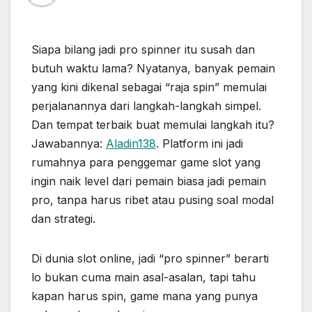
Siapa bilang jadi pro spinner itu susah dan
butuh waktu lama? Nyatanya, banyak pemain
yang kini dikenal sebagai “raja spin” memulai
perjalanannya dari langkah-langkah simpel.
Dan tempat terbaik buat memulai langkah itu?
Jawabannya:
Aladin138
. Platform ini jadi
rumahnya para penggemar game slot yang
ingin naik level dari pemain biasa jadi pemain
pro, tanpa harus ribet atau pusing soal modal
dan strategi.
Di dunia slot online, jadi “pro spinner” berarti
lo bukan cuma main asal-asalan, tapi tahu
kapan harus spin, game mana yang punya