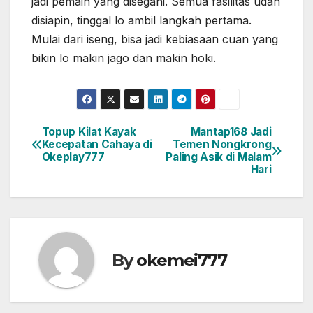
jadi pemain yang disegani. Semua fasilitas udah
disiapin, tinggal lo ambil langkah pertama.
Mulai dari iseng, bisa jadi kebiasaan cuan yang
bikin lo makin jago dan makin hoki.
Topup Kilat Kayak
Mantap168 Jadi
Post
Kecepatan Cahaya di
Temen Nongkrong
Okeplay777
Paling Asik di Malam
navigation
Hari
By
okemei777