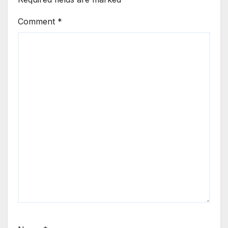
Comment
*