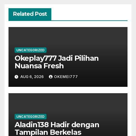
Related Post
UNCATEGORIZED
Okeplay777 Jadi Pilihan
Nuansa Fresh
AUG 6, 2026
OKEMEI777
UNCATEGORIZED
Aladin138 Hadir dengan
Tampilan Berkelas