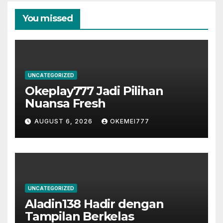
You missed
UNCATEGORIZED
Okeplay777 Jadi Pilihan
Nuansa Fresh
AUGUST 6, 2026
OKEMEI777
UNCATEGORIZED
Aladin138 Hadir dengan
Tampilan Berkelas