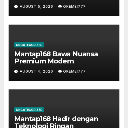
AUGUST 5, 2026
OKEMEI777
UNCATEGORIZED
Mantap168 Bawa Nuansa
Premium Modern
AUGUST 4, 2026
OKEMEI777
UNCATEGORIZED
Mantap168 Hadir dengan
Teknologi Ringan