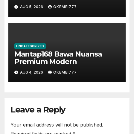
AUG 5, 2026
OKEMEI777
UNCATEGORIZED
Mantap168 Bawa Nuansa
Premium Modern
AUG 4, 2026
OKEMEI777
Leave a Reply
Your email address will not be published.
Required fields are marked
*