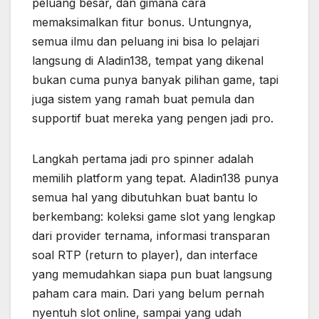
peluang besar, dan gimana cara
memaksimalkan fitur bonus. Untungnya,
semua ilmu dan peluang ini bisa lo pelajari
langsung di Aladin138, tempat yang dikenal
bukan cuma punya banyak pilihan game, tapi
juga sistem yang ramah buat pemula dan
supportif buat mereka yang pengen jadi pro.
Langkah pertama jadi pro spinner adalah
memilih platform yang tepat. Aladin138 punya
semua hal yang dibutuhkan buat bantu lo
berkembang: koleksi game slot yang lengkap
dari provider ternama, informasi transparan
soal RTP (return to player), dan interface
yang memudahkan siapa pun buat langsung
paham cara main. Dari yang belum pernah
nyentuh slot online, sampai yang udah