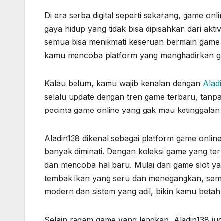
Di era serba digital seperti sekarang, game on
gaya hidup yang tidak bisa dipisahkan dari akt
semua bisa menikmati keseruan bermain game 
kamu mencoba platform yang menghadirkan gam
Kalau belum, kamu wajib kenalan dengan
Alad
selalu update dengan tren game terbaru, tanpa
pecinta game online yang gak mau ketinggalan
Aladin138 dikenal sebagai platform game onli
banyak diminati. Dengan koleksi game yang ter
dan mencoba hal baru. Mulai dari game slot yan
tembak ikan yang seru dan menegangkan, semua
modern dan sistem yang adil, bikin kamu betah
Selain ragam game yang lengkap, Aladin138 ju