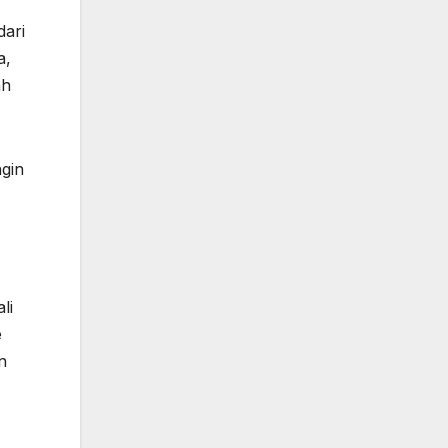
dari
a,
ah
ngin
li
e
n