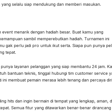
bi yang selalu siap mendukung dan memberi masukan.
n event menarik dengan hadiah besar. Buat kamu yang
ji kemampuan sambil memperebutkan hadiah. Turnamen ini
u gak perlu jadi pro untuk ikut serta. Siapa pun punya pe
ng tepat.
138 punya layanan pelanggan yang siap membantu 24 jam. Ka
uh bantuan teknis, tinggal hubungi tim customer service 
 ini membuat pemain merasa lebih tenang dan percaya diri
ng hits dan ingin bermain di tempat yang lengkap, aman, 
tepat. Semua fitur yang ditawarkan benar-benar dirancang