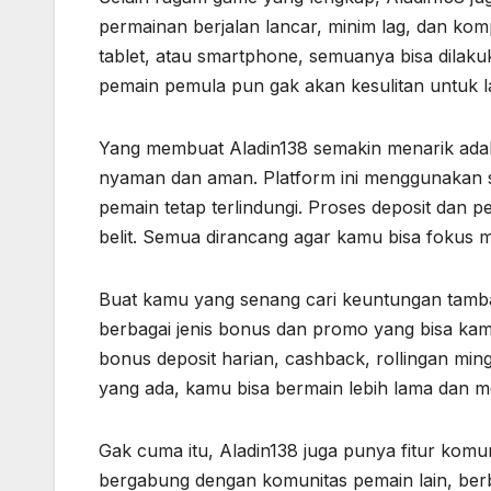
permainan berjalan lancar, minim lag, dan ko
tablet, atau smartphone, semuanya bisa dilak
pemain pemula pun gak akan kesulitan untuk
Yang membuat Aladin138 semakin menarik ad
nyaman dan aman. Platform ini menggunakan 
pemain tetap terlindungi. Proses deposit dan 
belit. Semua dirancang agar kamu bisa fokus 
Buat kamu yang senang cari keuntungan tamb
berbagai jenis bonus dan promo yang bisa ka
bonus deposit harian, cashback, rollingan m
yang ada, kamu bisa bermain lebih lama dan 
Gak cuma itu, Aladin138 juga punya fitur komu
bergabung dengan komunitas pemain lain, berba