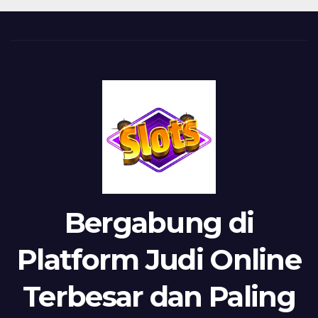
Bergabung di
Platform Judi Online
Terbesar dan Paling