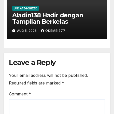
UNCATEGORIZED
Aladin138 Hadir dengan
Tampilan Berkelas
AUG 5, 2026
OKEMEI777
Leave a Reply
Your email address will not be published.
Required fields are marked
*
Comment
*