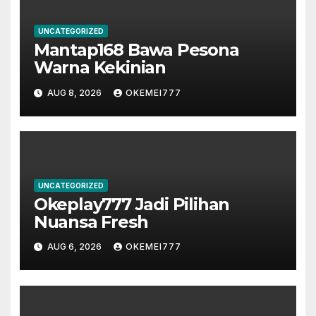
UNCATEGORIZED
Mantap168 Bawa Pesona
Warna Kekinian
AUG 8, 2026
OKEMEI777
UNCATEGORIZED
Okeplay777 Jadi Pilihan
Nuansa Fresh
AUG 6, 2026
OKEMEI777