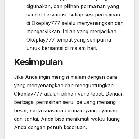
digunakan, dan pilihan permainan yang
sangat bervariasi, setiap sesi permainan
di Okeplay777 selalu menyenangkan dan
mengasyikkan. Inilah yang menjadikan
Okeplay777 tempat yang sempurna
untuk bersantai di malam hari.
Kesimpulan
Jika Anda ingin mengisi malam dengan cara
yang menyenangkan dan menguntungkan,
Okeplay777 adalah pilihan yang tepat. Dengan
berbagai permainan seru, peluang menang
besar, serta suasana bermain yang nyaman
dan santai, Anda bisa menikmati waktu luang
Anda dengan penuh keseruan.