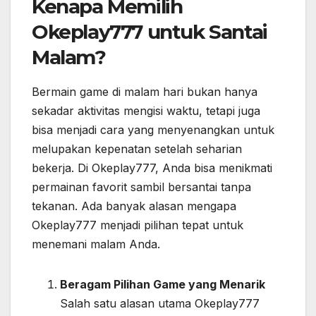
Kenapa Memilih
Okeplay777 untuk Santai
Malam?
Bermain game di malam hari bukan hanya
sekadar aktivitas mengisi waktu, tetapi juga
bisa menjadi cara yang menyenangkan untuk
melupakan kepenatan setelah seharian
bekerja. Di Okeplay777, Anda bisa menikmati
permainan favorit sambil bersantai tanpa
tekanan. Ada banyak alasan mengapa
Okeplay777 menjadi pilihan tepat untuk
menemani malam Anda.
Beragam Pilihan Game yang Menarik
Salah satu alasan utama Okeplay777