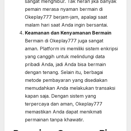
sangat menghibur. Tak heran jika banyak
pemain merasa nyaman bermain di
Okeplay777 berjam-jam, apalagi saat
malam hari saat Anda ingin bersantai.
Keamanan dan Kenyamanan Bermain
Bermain di Okeplay777 juga sangat
aman. Platform ini memiliki sistem enkripsi
yang canggih untuk melindungi data
pribadi Anda, jadi Anda bisa bermain
dengan tenang. Selain itu, berbagai
metode pembayaran yang disediakan
memudahkan Anda melakukan transaksi
kapan saja. Dengan sistem yang
terpercaya dan aman, Okeplay777
memastikan Anda dapat menikmati
permainan tanpa khawatir.