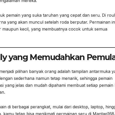
pengalaman mereka.
tuk pemain yang suka taruhan yang cepat dan seru. Di roul
a yang akan muncul setelah roda berputar. Permainan ini
sar maupun kecil, yang membuatnya cocok untuk semua
ndly yang Memudahkan Pemul
menjadi pilihan banyak orang adalah tampilan antarmuka y
 dengan sederhana namun tetap menarik, sehingga pemain
si yang jelas dan mudah dipahami membuat setiap pemain 
an.
in di berbagai perangkat, mulai dari desktop, laptop, hing
, kamu tetap bisa menikmati permainan seru di Mantap168