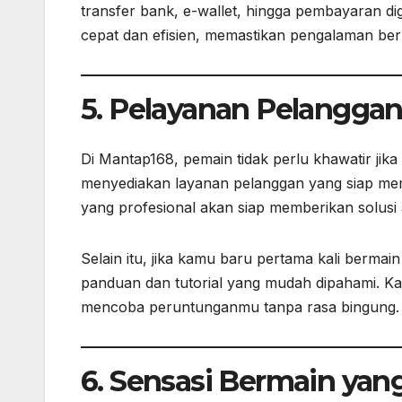
transfer bank, e-wallet, hingga pembayaran dig
cepat dan efisien, memastikan pengalaman be
5. Pelayanan Pelangga
Di Mantap168, pemain tidak perlu khawatir jika
menyediakan layanan pelanggan yang siap mem
yang profesional akan siap memberikan solusi
Selain itu, jika kamu baru pertama kali berm
panduan dan tutorial yang mudah dipahami. 
mencoba peruntunganmu tanpa rasa bingung.
6. Sensasi Bermain ya