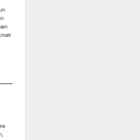
pun
an
ain
kmati
ame
n,