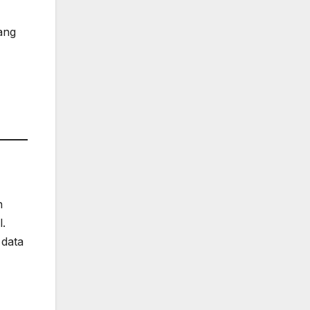
i
ang
n
l.
 data