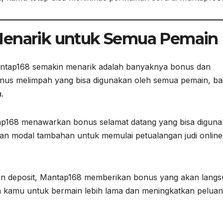
Menarik untuk Semua Pemain
antap168 semakin menarik adalah banyaknya bonus dan
nus melimpah yang bisa digunakan oleh semua pemain, ba
.
ap168 menawarkan bonus selamat datang yang bisa digun
an modal tambahan untuk memulai petualangan judi online
an deposit, Mantap168 memberikan bonus yang akan lang
 kamu untuk bermain lebih lama dan meningkatkan pelua