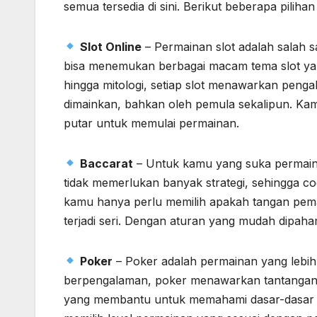
semua tersedia di sini. Berikut beberapa pilih
Slot Online
– Permainan slot adalah salah s
bisa menemukan berbagai macam tema slot yang
hingga mitologi, setiap slot menawarkan penga
dimainkan, bahkan oleh pemula sekalipun. Ka
putar untuk memulai permainan.
Baccarat
– Untuk kamu yang suka permainan
tidak memerlukan banyak strategi, sehingga 
kamu hanya perlu memilih apakah tangan pema
terjadi seri. Dengan aturan yang mudah dipaham
Poker
– Poker adalah permainan yang lebih
berpengalaman, poker menawarkan tantangan da
yang membantu untuk memahami dasar-dasar pe