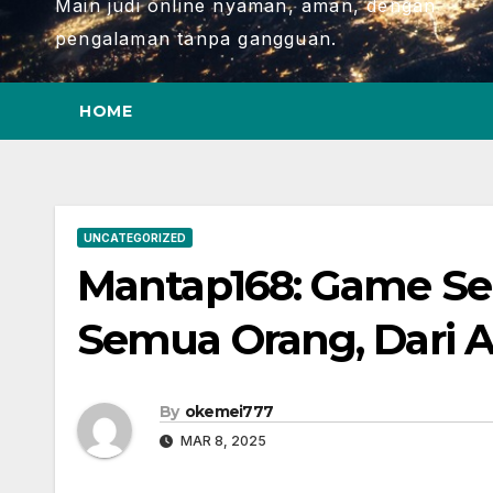
Main judi online nyaman, aman, dengan
pengalaman tanpa gangguan.
HOME
UNCATEGORIZED
Mantap168: Game Se
Semua Orang, Dari A
By
okemei777
MAR 8, 2025