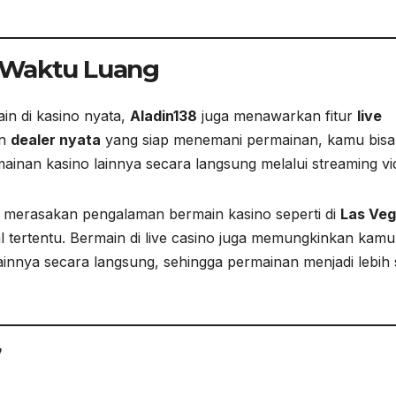
di Waktu Luang
in di kasino nyata,
Aladin138
juga menawarkan fitur
live
an
dealer nyata
yang siap menemani permainan, kamu bisa
mainan kasino lainnya secara langsung melalui streaming vi
k merasakan pengalaman bermain kasino seperti di
Las Ve
l tertentu. Bermain di live casino juga memungkinkan kamu
ainnya secara langsung, sehingga permainan menjadi lebih
7