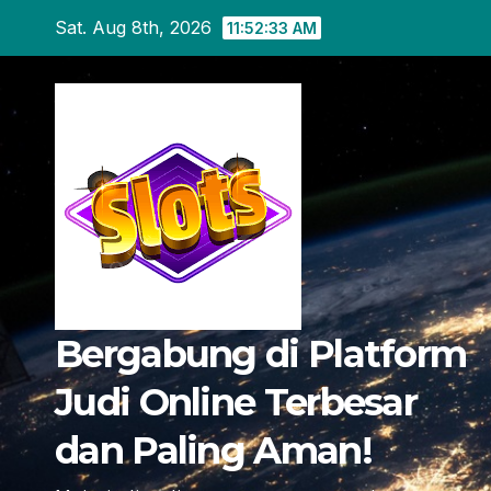
Skip
Sat. Aug 8th, 2026
11:52:34 AM
to
content
Bergabung di Platform
Judi Online Terbesar
dan Paling Aman!