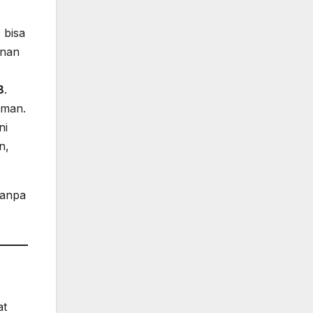
8
bisa
inan
8
.
aman.
ni
n,
anpa
at