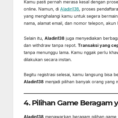
Kamu pasti pernah merasa kesal dengan proses 
online. Namun, di
Aladin138
, proses pendaftar
yang menghalangi kamu untuk segera bermain.
nama, alamat email, dan nomor telepon, akun
Selain itu,
Aladin138
juga menyediakan berbag
dan withdraw tanpa repot.
Transaksi yang ce
tanpa menunggu lama. Kamu nggak perlu kha
dilakukan secara instan.
Begitu registrasi selesai, kamu langsung bisa
Aladin138
menjadi pilihan banyak orang yang me
4. Pilihan Game Beragam 
Aladin138
menawarkan beragam pilihan game ya