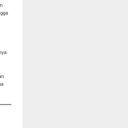
in
ngga
nya
an
na