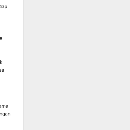
tiap
38
ck
sa
n
game
engan