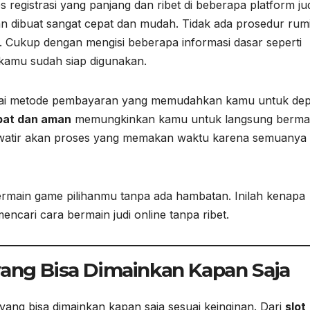
registrasi yang panjang dan ribet di beberapa platform ju
an dibuat sangat cepat dan mudah. Tidak ada prosedur rumi
 Cukup dengan mengisi beberapa informasi dasar seperti
 kamu sudah siap digunakan.
ai metode pembayaran yang memudahkan kamu untuk dep
pat dan aman
memungkinkan kamu untuk langsung berma
watir akan proses yang memakan waktu karena semuanya
 bermain game pilihanmu tanpa ada hambatan. Inilah kenapa
ncari cara bermain judi online tanpa ribet.
yang Bisa Dimainkan Kapan Saja
ng bisa dimainkan kapan saja sesuai keinginan. Dari
slot