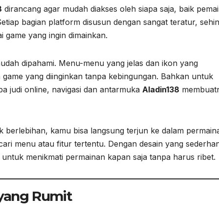
8
dirancang agar mudah diakses oleh siapa saja, baik pema
iap bagian platform disusun dengan sangat teratur, sehi
game yang ingin dimainkan.
udah dipahami. Menu-menu yang jelas dan ikon yang
game yang diinginkan tanpa kebingungan. Bahkan untuk
 judi online, navigasi dan antarmuka
Aladin138
membuat
k berlebihan, kamu bisa langsung terjun ke dalam permain
ri menu atau fitur tertentu. Dengan desain yang sederha
tuk menikmati permainan kapan saja tanpa harus ribet.
 yang Rumit