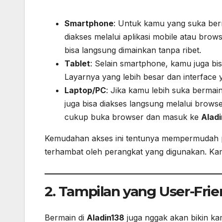
Smartphone
: Untuk kamu yang suka berm
diakses melalui aplikasi mobile atau bro
bisa langsung dimainkan tanpa ribet.
Tablet
: Selain smartphone, kamu juga b
Layarnya yang lebih besar dan interfac
Laptop/PC
: Jika kamu lebih suka bermain
juga bisa diakses langsung melalui browser
cukup buka browser dan masuk ke
Alad
Kemudahan akses ini tentunya mempermudah 
terhambat oleh perangkat yang digunakan. Kam
2. Tampilan yang User-Frie
Bermain di
Aladin138
juga nggak akan bikin kam